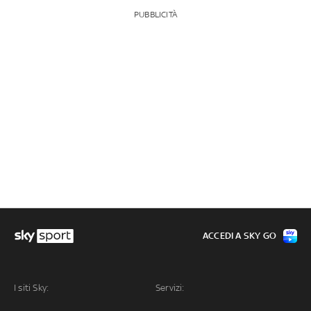
PUBBLICITÀ
ACCEDI A SKY GO
I siti Sky:
Servizi: