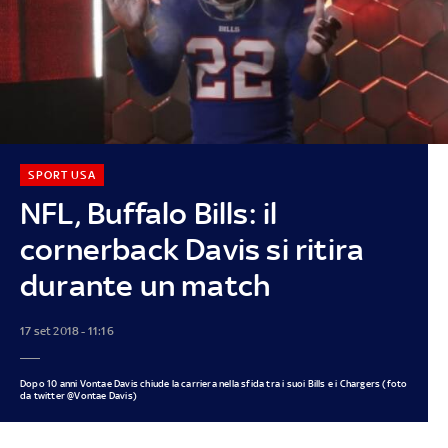
SPORT USA
NFL, Buffalo Bills: il
cornerback Davis si ritira
durante un match
17 set 2018 - 11:16
Dopo 10 anni Vontae Davis chiude la carriera nella sfida tra i suoi Bills e i Chargers (foto
da twitter @Vontae Davis)