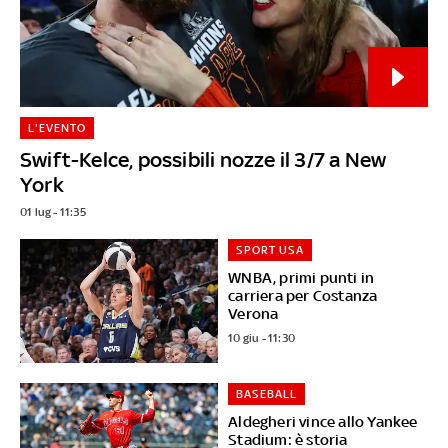
L'EVENTO
Swift-Kelce, possibili nozze il 3/7 a New
York
01 lug - 11:35
SPORT USA
WNBA, primi punti in
carriera per Costanza
Verona
10 giu - 11:30
BASEBALL
Aldegheri vince allo Yankee
Stadium: è storia