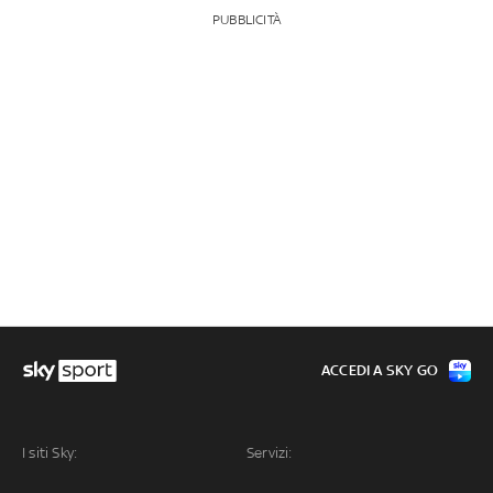
PUBBLICITÀ
ACCEDI A SKY GO
I siti Sky:
Servizi: