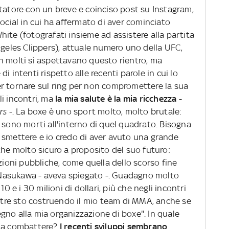
ttatore con un breve e coinciso post su Instagram,
social in cui ha affermato di aver cominciato
ite (fotografati insieme ad assistere alla partita
ngeles Clippers), attuale numero uno della UFC,
n molti si aspettavano questo rientro, ma
i intenti rispetto alle recenti parole in cui lo
r tornare sul ring per non compromettere la sua
i incontri, ma
la mia salute è la mia ricchezza
-
rs
-. La boxe è uno sport molto, molto brutale:
 sono morti all'interno di quel quadrato. Bisogna
 smettere e io credo di aver avuto una grande
che molto sicuro a proposito del suo futuro:
izioni pubbliche, come quella dello scorso fine
Nasukawa - aveva spiegato -. Guadagno molto
10 e i 30 milioni di dollari, più che negli incontri
oltre sto costruendo il mio team di MMA, anche se
gno alla mia organizzazione di boxe". In quale
à a combattere?
I recenti sviluppi sembrano