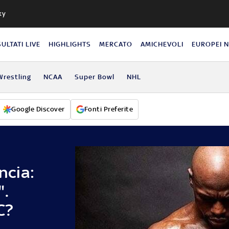
ky
SULTATI LIVE
HIGHLIGHTS
MERCATO
AMICHEVOLI
EUROPEI 
Wrestling
NCAA
Super Bowl
NHL
Google Discover
Fonti Preferite
cia:
".
C?