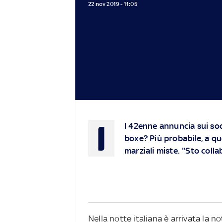
22 nov 2019 - 11:05
I
l 42enne annuncia sui soci
boxe? Più probabile, a que
marziali miste. "Sto col
Nella notte italiana è arrivata la not