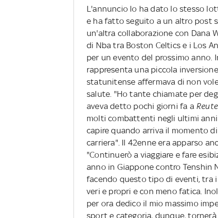
L'annuncio lo ha dato lo stesso lo
e ha fatto seguito a un altro post 
un'altra collaborazione con Dana Wh
di Nba tra Boston Celtics e i Los A
per un evento del prossimo anno. I
rappresenta una piccola inversione d
statunitense affermava di non vole
salute. "Ho tante chiamate per degl
aveva detto pochi giorni fa a
Reute
molti combattenti negli ultimi anni
capire quando arriva il momento di
carriera". Il 42enne era apparso an
"Continuerò a viaggiare e fare esib
anno in Giappone contro Tenshin 
facendo questo tipo di eventi, tra i 
veri e propri e con meno fatica. In
per ora dedico il mio massimo impe
sport e categoria, dunque, torner