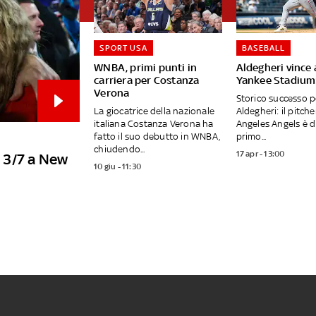
SPORT USA
BASEBALL
WNBA, primi punti in
Aldegheri vince 
carriera per Costanza
Yankee Stadium:
Verona
Storico successo 
La giocatrice della nazionale
Aldegheri: il pitche
italiana Costanza Verona ha
Angeles Angels è di
fatto il suo debutto in WNBA,
primo...
chiudendo...
17 apr - 13:00
l 3/7 a New
10 giu - 11:30