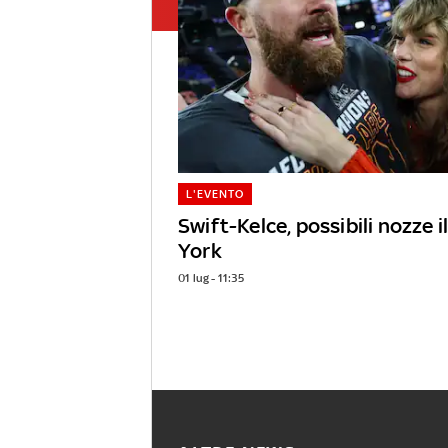
L'EVENTO
Swift-Kelce, possibili nozze i
York
01 lug - 11:35