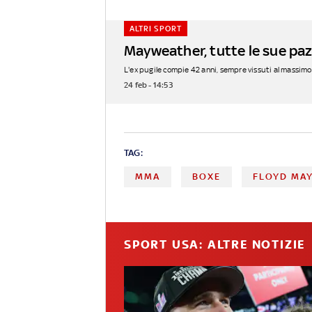
ALTRI SPORT
Mayweather, tutte le sue paz
L'ex pugile compie 42 anni, sempre vissuti al massimo e 
24 feb - 14:53
TAG:
MMA
BOXE
FLOYD MA
SPORT USA: ALTRE NOTIZIE