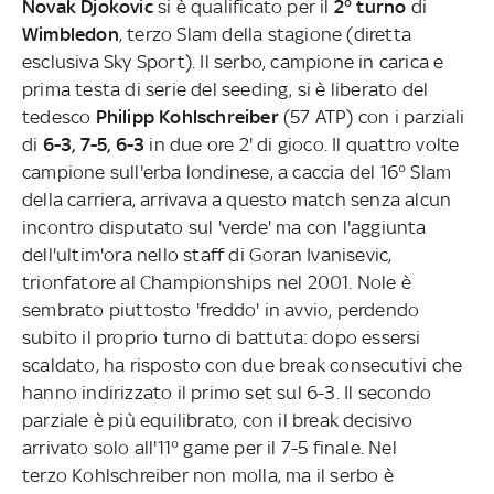
Novak Djokovic
si è qualificato per il
2° turno
di
Wimbledon
, terzo Slam della stagione (diretta
esclusiva Sky Sport). Il serbo, campione in carica e
prima testa di serie del seeding, si è liberato del
tedesco
Philipp Kohlschreiber
(57 ATP) con i parziali
di
6-3, 7-5, 6-3
in due ore 2' di gioco. Il quattro volte
campione sull'erba londinese, a caccia del 16° Slam
della carriera, arrivava a questo match senza alcun
incontro disputato sul 'verde' ma con l'aggiunta
dell'ultim'ora nello staff di Goran Ivanisevic,
trionfatore al Championships nel 2001. Nole è
sembrato piuttosto 'freddo' in avvio, perdendo
subito il proprio turno di battuta: dopo essersi
scaldato, ha risposto con due break consecutivi che
hanno indirizzato il primo set sul 6-3. Il secondo
parziale è più equilibrato, con il break decisivo
arrivato solo all'11° game per il 7-5 finale. Nel
terzo Kohlschreiber non molla, ma il serbo è