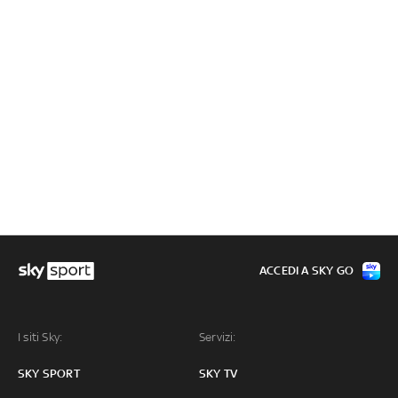
ACCEDI A SKY GO
I siti Sky:
Servizi:
SKY SPORT
SKY TV