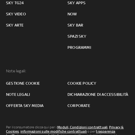
SKY TG24
SKY APPS
SKY VIDEO
NOW
SKY ARTE
SKY BAR
SPAZI SKY
PROGRAMMI
Note legali:
GESTIONE COOKIE
COOKIE POLICY
NOTE LEGALI
DICHIARAZIONE DI ACCESSIBILITÀ
OFFERTA SKY MEDIA
CORPORATE
Per il consumatore clicca qui per i
Moduli, Condizioni contrattuali
,
Privacy &
Cookies
,
informazioni sulle modifiche contrattuali
o per
trasparenza