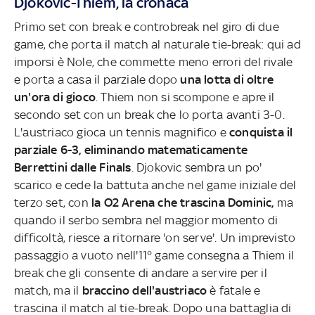
Djokovic-Thiem, la cronaca
Primo set con break e controbreak nel giro di due
game, che porta il match al naturale tie-break: qui ad
imporsi è Nole, che commette meno errori del rivale
e porta a casa il parziale dopo
una lotta di oltre
un'ora di gioco
. Thiem non si scompone e apre il
secondo set con un break che lo porta avanti 3-0.
L'austriaco gioca un tennis magnifico e
conquista il
parziale 6-3, eliminando matematicamente
Berrettini dalle Finals
. Djokovic sembra un po'
scarico e cede la battuta anche nel game iniziale del
terzo set, con
la O2 Arena che trascina Dominic,
ma
quando il serbo sembra nel maggior momento di
difficoltà, riesce a ritornare 'on serve'. Un imprevisto
passaggio a vuoto nell'11° game consegna a Thiem il
break che gli consente di andare a servire per il
match, ma il
braccino dell'austriaco
è fatale e
trascina il match al tie-break. Dopo una battaglia di