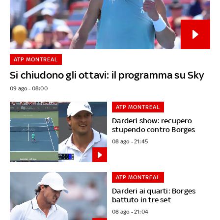
ATP MONTREAL
Si chiudono gli ottavi: il programma su Sky
09 ago - 08:00
ATP MONTREAL
Darderi show: recupero
stupendo contro Borges
08 ago - 21:45
ATP MONTREAL
Darderi ai quarti: Borges
battuto in tre set
08 ago - 21:04