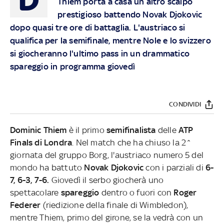
Thiem porta a casa un altro scalpo
prestigioso battendo Novak Djokovic
dopo quasi tre ore di battaglia. L'austriaco si
qualifica per la semifinale, mentre Nole e lo svizzero
si giocheranno l'ultimo pass in un drammatico
spareggio in programma giovedì
CONDIVIDI
Dominic Thiem
è il primo
semifinalista
delle
ATP
Finals di Londra
. Nel match che ha chiuso la 2^
giornata del gruppo Borg, l'austriaco numero 5 del
mondo ha battuto
Novak Djokovic
con i parziali di
6-
7, 6-3, 7-6.
Giovedì il serbo giocherà uno
spettacolare
spareggio
dentro o fuori con
Roger
Federer
(riedizione della finale di Wimbledon),
mentre Thiem, primo del girone, se la vedrà con un