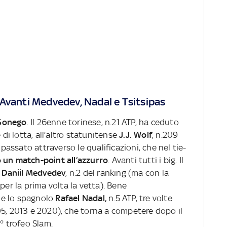
Avanti Medvedev, Nadal e Tsitsipas
Sonego
. Il 26enne torinese, n.21 ATP, ha ceduto
 di lotta, all’altro statunitense
J.J. Wolf
, n.209
 passato attraverso le qualificazioni, che nel tie-
 un match-point all’azzurro
. Avanti tutti i big. Il
o
Daniil Medvedev
, n.2 del ranking (ma con la
per la prima volta la vetta). Bene
, e lo spagnolo
Rafael Nadal,
n.5 ATP, tre volte
05, 2013 e 2020), che torna a competere dopo il
1° trofeo Slam.