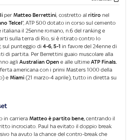
li
per
Matteo Berrettini
, costretto al
ritiro
nel
no Telcel
”, ATP 500 dotato in corso sul cemento
e italiana il 25enne romano, n.6 del ranking e
ti sulla terra di Rio, si è ritirato contro lo
P, sul punteggio di
4-6, 5-1
in favore del 24enne di
 di partita. Per Berrettini guaio muscolare alla
nno agli
Australian Open
e alle ultime
ATP Finals.
sferta americana con i primi Masters 1000 della
o) e
Miami
(21 marzo-4 aprile), tutto in diretta su
set
o in carriera
Matteo è partito bene,
centrando il
itto incrociato. Paul ha evitato il doppio break
sivo ha avuto la chance del contro-break che