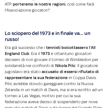
ATP
porteremo le nostre ragioni
, così come farà
l'Associazione giocatori".
Lo sciopero del 1973 e in finale va… un
russo!
Era già successo che i
tennisti boicottassero l’All
England Club
. Era il
1973
e ottantuno giocatori
decisero di non giocare il torneo di Wimbledon per
solidarietà nei confronti di
Nikola Pilic
. Il giocatore
jugoslavo era stato
accusato di essersi rifiutato di
rappresentare la sua federazione
in Coppa Davis.
Pilic avrebbe dovuto gareggiare contro la Nuova
Zelanda in un match di Davis, ma si era iscritto ad un
torneo a Las Vegas, motivo per cui la sua
federazione aveva deciso di sospenderlo per nove
mesi dai match di Davis e dai tornei del Grande Slam.