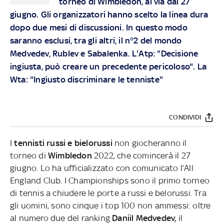
torneo di Wimbledon, al via dal 27
giugno. Gli organizzatori hanno scelto la linea dura
dopo due mesi di discussioni. In questo modo
saranno esclusi, tra gli altri, il n°2 del mondo
Medvedev, Rublev e Sabalenka. L'Atp: "Decisione
ingiusta, può creare un precedente pericoloso". La
Wta: "Ingiusto discriminare le tenniste"
CONDIVIDI
I
tennisti russi e bielorussi
non giocheranno il
torneo di
Wimbledon
2022, che comincerà il 27
giugno. Lo ha ufficializzato con comunicato l’All
England Club. I Championships sono il primo torneo
di tennis a chiudere le porte a russi e belorussi. Tra
gli uomini, sono cinque i top 100 non ammessi: oltre
al numero due del ranking
Daniil Medvedev,
il