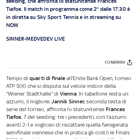
seeding, che affronta lo statunitense Frances
Tiafoe. Il match in programma come 2° dalle 17.30 è
in diretta su Sky Sport Tennis e in
streaming su
NOW
SINNER-MEDVEDEV LIVE
CONDIVIDI
Tempo di
quarti di finale
all'Erste Bank Open, torneo
ATP 500 che si disputa sul veloce indoor della
“Wiener Stadthalle” di
Vienna
. In tabellone resta un
azzurro, il migliore
: Jannik Sinner,
seconda testa di
serie del torneo, affronta lo statunitense
Frances
Tiafoe
, 7 del seeding: tre i precedenti, con l'azzurro
avanti 2-1 e voglioso di riscattare quella famigerata
semifinale viennese che in pratica gli costò le Finals