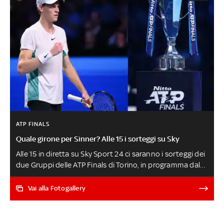
ATP FINALS
Quale girone per Sinner? Alle 15 i sorteggi su Sky
Alle 15 in diretta su Sky Sport 24 ci saranno i sorteggi dei
due Gruppi delle ATP Finals di Torino, in programma dal
12 al 19 novembre, da seguire in diretta su Sky Sport e
in streaming su NOW. Djokovic e Alcaraz, i primi due della
Vai alla Fotogallery
Race, sono le teste di serie e saranno in due gironi
diversi, così come Sinner e Medvedev. Ma vediamo bene
chi sono gli 8 maestri, i criteri del sorteggio e le possibili