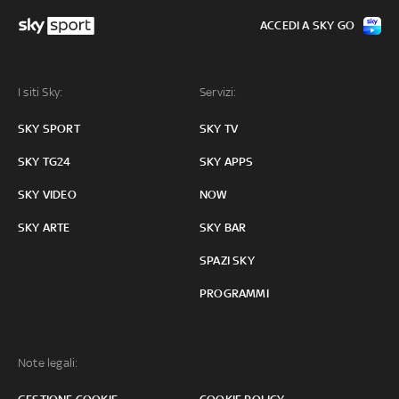
ACCEDI A SKY GO
I siti Sky:
Servizi:
SKY SPORT
SKY TV
SKY TG24
SKY APPS
SKY VIDEO
NOW
SKY ARTE
SKY BAR
SPAZI SKY
PROGRAMMI
Note legali: