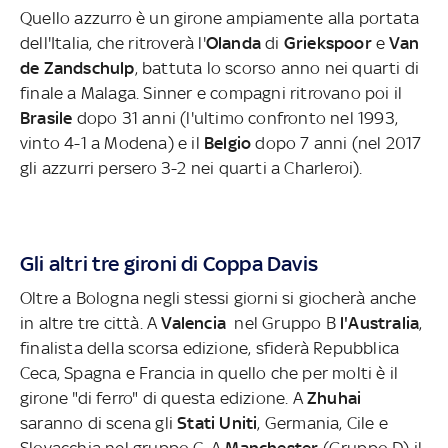
Quello azzurro è un girone ampiamente alla portata
dell'Italia, che ritroverà l'
Olanda
di
Griekspoor
e
Van
de Zandschulp
, battuta lo scorso anno nei quarti di
finale a Malaga. Sinner e compagni ritrovano poi il
Brasile
dopo 31 anni (l'ultimo confronto nel 1993,
vinto 4-1 a Modena) e il
Belgio
dopo 7 anni (nel 2017
gli azzurri persero 3-2 nei quarti a Charleroi).
Gli altri tre gironi di Coppa Davis
Oltre a Bologna negli stessi giorni si giocherà anche
in altre tre città. A
Valencia
nel Gruppo B
l'Australia
,
finalista della scorsa edizione, sfiderà Repubblica
Ceca, Spagna e Francia in quello che per molti è il
girone "di ferro" di questa edizione. A
Zhuhai
saranno di scena gli
Stati Uniti
, Germania, Cile e
Slovacchia nel gruppo C. A
Manchester
(Gruppo D) il