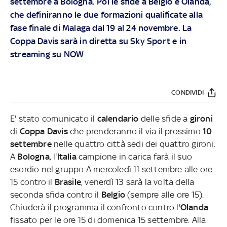
settembre a Bologna. Poi le sfide a Belgio e Olanda,
che definiranno le due formazioni qualificate alla
fase finale di Malaga dal 19 al 24 novembre.
La
Coppa Davis sarà in diretta su
Sky Sport
e in
streaming su
NOW
CONDIVIDI
E' stato comunicato il
calendario
delle sfide a
gironi
di
Coppa Davis
che prenderanno il via il prossimo
10
settembre
nelle quattro città sedi dei quattro gironi.
A
Bologna
, l'
Italia
campione in carica farà il suo
esordio nel gruppo A mercoledì 11 settembre alle ore
15 contro il
Brasile
, venerdì 13 sarà la volta della
seconda sfida contro il
Belgio
(sempre alle ore 15).
Chiuderà il programma il confronto contro l'
Olanda
fissato per le ore 15 di domenica 15 settembre. Alla