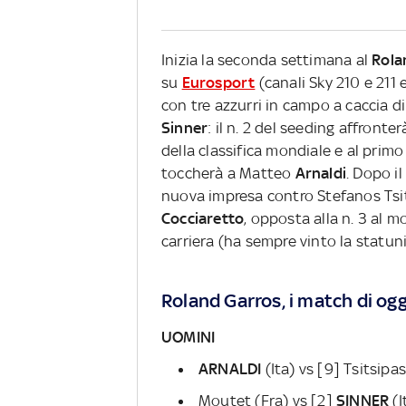
Inizia la seconda settimana al
Rola
su
Eurosport
(canali Sky 210 e 211 
con tre azzurri in campo a caccia di
Sinner
: il n. 2 del seeding affronte
della classifica mondiale e al primo 
toccherà a Matteo
Arnaldi
. Dopo i
nuova impresa contro Stefanos Tsits
Cocciaretto
, opposta alla n. 3 al
carriera (ha sempre vinto la statu
Roland Garros, i match di oggi
UOMINI
ARNALDI
(Ita) vs [9] Tsitsipas
Moutet (Fra) vs [2]
SINNER
(