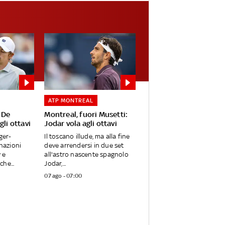
ATP MONTREAL
 De
Montreal, fuori Musetti:
gli ottavi
Jodar vola agli ottavi
ger-
Il toscano illude, ma alla fine
inazioni
deve arrendersi in due set
 e
all'astro nascente spagnolo
he...
Jodar,...
07 ago - 07:00