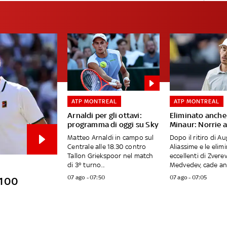
ATP MONTREAL
ATP MONTREAL
Arnaldi per gli ottavi:
Eliminato anche
programma di oggi su Sky
Minaur: Norrie a
Matteo Arnaldi in campo sul
Dopo il ritiro di Au
Centrale alle 18.30 contro
Aliassime e le elim
Tallon Griekspoor nel match
eccellenti di Zverev
di 3° turno...
Medvedev, cade anc
07 ago - 07:50
07 ago - 07:05
o 100