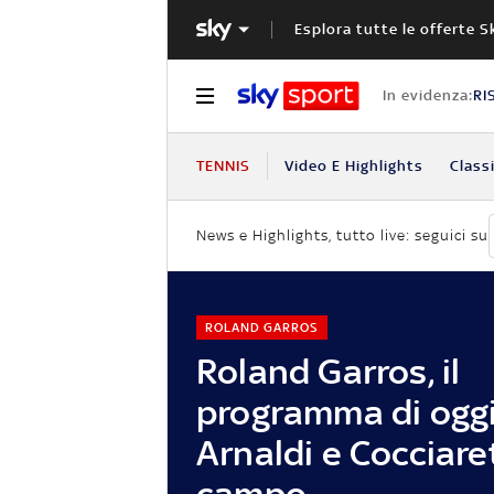
Esplora tutte le offerte S
In evidenza:
RI
TENNIS
Video E Highlights
Classi
News e Highlights, tutto live: seguici su
ROLAND GARROS
Roland Garros, il
programma di oggi:
Arnaldi e Cocciare
campo