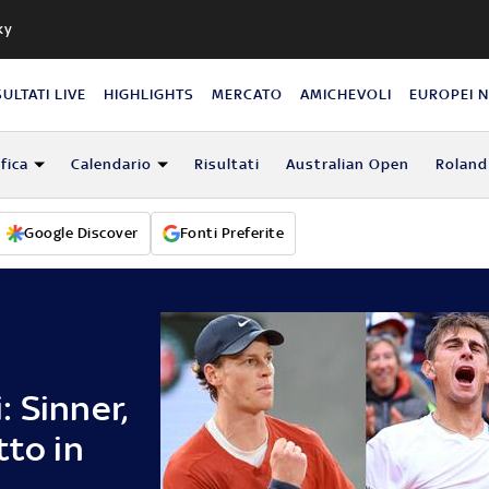
ky
SULTATI LIVE
HIGHLIGHTS
MERCATO
AMICHEVOLI
EUROPEI 
fica
Calendario
Risultati
Australian Open
Roland
Google Discover
Fonti Preferite
 Sinner,
tto in