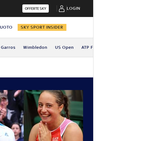
LOGIN
OFFERTE SKY
NUOTO
SKY SPORT INSIDER
 Garros
Wimbledon
US Open
ATP Finals