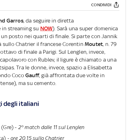
CONDIVIDI
nd Garros
, da seguire in diretta
e in streaming su
NOW
). Sarà una super domenica
 un posto nei quarti di finale. Si parte con Jannik
rà sullo Chatrier il francese Corentin
Moutet
, n. 79
ottavo di finale a Parigi. Sul Lenglen, invece,
l capolavoro con Rublev, il ligure è chiamato a una
ipas. Tra le donne, invece, spazio a Elisabetta
 mondo Coco
Gauff
, già affrontata due volte in
nitense), ma su cemento.
 degli italiani
 (Gre) -
2° match dalle 11 sul Lenglen
Ita)
- ore 20.15 sullo Chatrier