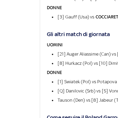
DONNE
[3] Gauff (Usa) vs
COCCIARE
Gli altri match di giornata
UOMINI
[21] Auger Aliassime (Can) vs 
[8] Hurkacz (Pol) vs [10] Dimi
DONNE
[1] Swiatek (Pol) vs Potapova 
[Q] Danilovic (Srb) vs [5] Vo
Tauson (Den) vs [8] Jabeur (
Come seguire il Roland Garr