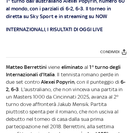
1° turno dall'australiano Alexei Popyrin, numero 60
al mondo, con i parziali di 6-2, 6-3. Il torneo in
diretta su
Sky Sport
e in streaming su
NOW
INTERNAZIONALI, I RISULTATI DI OGGI LIVE
CONDIVIDI
Matteo Berrettini
viene
eliminato
al
1° turno degli
Internazionali d'Italia
. Il tennista romano perde in
due set contro
Alexei Popyrin
, con il punteggio di
6-
2, 6-3
. L'australiano, che non vinceva una partita in
un Masters 1000 da Cincinnati 2025, avanza al 2°
turno dove affronterà Jakub Mensik. Partita
piuttosto spenta per il romano, che non usciva al
debutto nel torneo di casa dalla sua prima
partecipazione nel 2018. Berrettini, alla settima