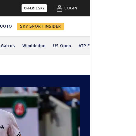
LOGIN
OFFERTE SKY
NUOTO
SKY SPORT INSIDER
 Garros
Wimbledon
US Open
ATP Finals