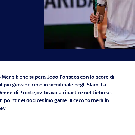
b Mensik che supera Joao Fonseca con lo score di
 il più giovane ceco in semifinale negli Slam. La
0enne di Prostejov, bravo a ripartire nel tiebreak
h point nel dodicesimo game. Il ceco tornerà in
rev