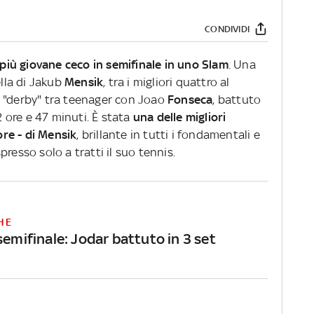
CONDIVIDI
più giovane ceco in semifinale in uno Slam
. Una
ella di Jakub
Mensik
, tra i migliori quattro al
l "derby" tra teenager con Joao
Fonseca
, battuto
 2 ore e 47 minuti. È stata
una delle migliori
iore - di Mensik
, brillante in tutti i fondamentali e
resso solo a tratti il suo tennis.
HE
semifinale: Jodar battuto in 3 set