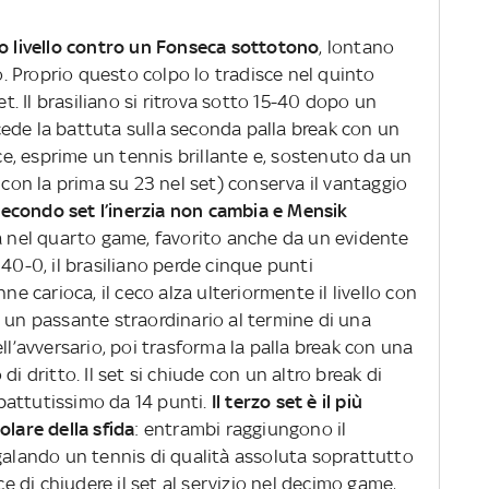
mo livello contro un Fonseca sottotono
, lontano
to. Proprio questo colpo lo tradisce nel quinto
 Il brasiliano si ritrova sotto 15-40 dopo un
e cede la battuta sulla seconda palla break con un
ece, esprime un tennis brillante e, sostenuto da un
 con la prima su 23 nel set) conserva il vantaggio
secondo set l’inerzia non cambia e Mensik
va nel quarto game, favorito anche da un evidente
 40-0, il brasiliano perde cinque punti
ne carioca, il ceco alza ulteriormente il livello con
a un passante straordinario al termine di una
ll’avversario, poi trasforma la palla break con una
i dritto. Il set si chiude con un altro break di
battutissimo da 14 punti.
Il terzo set è il più
olare della sfida
: entrambi raggiungono il
egalando un tennis di qualità assoluta soprattutto
ce di chiudere il set al servizio nel decimo game,