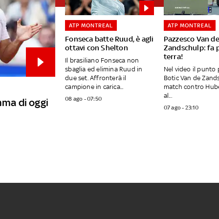
ATP MONTREAL
ATP MONTREAL
Fonseca batte Ruud, è agli
Pazzesco Van d
ottavi con Shelton
Zandschulp: fa 
terra!
Il brasiliano Fonseca non
sbaglia ed elimina Ruud in
Nel video il punto
due set. Affronterà il
Botic Van de Zand
campione in carica...
match contro Hub
al...
08 ago - 07:50
mma di oggi
07 ago - 23:10