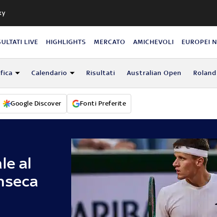
ky
SULTATI LIVE
HIGHLIGHTS
MERCATO
AMICHEVOLI
EUROPEI 
fica
Calendario
Risultati
Australian Open
Roland
Google Discover
Fonti Preferite
le al
nseca