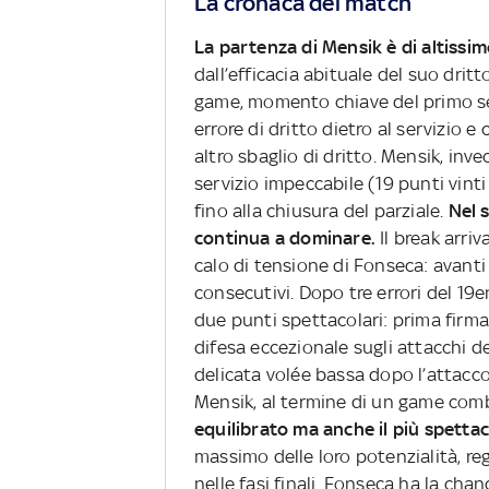
La cronaca del match
La partenza di Mensik è di altissi
dall’efficacia abituale del suo drit
game, momento chiave del primo set.
errore di dritto dietro al servizio 
altro sbaglio di dritto. Mensik, inv
servizio impeccabile (19 punti vinti
fino alla chiusura del parziale.
Nel 
continua a dominare.
Il break arri
calo di tensione di Fonseca: avanti
consecutivi. Dopo tre errori del 19en
due punti spettacolari: prima firm
difesa eccezionale sugli attacchi de
delicata volée bassa dopo l’attacco d
Mensik, al termine di un game com
equilibrato ma anche il più spettac
massimo delle loro potenzialità, r
nelle fasi finali. Fonseca ha la chan