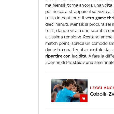
ma Mensik torna ancora una volta p
poi riesce a strappare il servizio al
tutto in equilibrio.
Il vero game thri
dieci minuti. Mensik si procura sei
tutti, dando vita a uno scambio co
altissima tensione. Restano anche a
match point, spreca un comodo smas
dimostra una tenuta mentale da 
ripartire con lucidità.
A fare la di
20enne di Prostejov una semifinal
LEGGI ANC
Cobolli-Zv