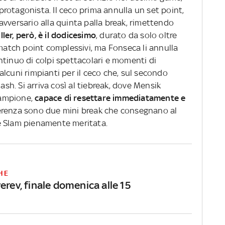
rotagonista. Il ceco prima annulla un set point,
l’avversario alla quinta palla break, rimettendo
ller, però, è il dodicesimo
, durato da solo oltre
 match point complessivi, ma Fonseca li annulla
ntinuo di colpi spettacolari e momenti di
lcuni rimpianti per il ceco che, sul secondo
h. Si arriva così al tiebreak, dove Mensik
campione,
capace di resettare immediatamente e
fferenza sono due mini break che consegnano al
e Slam pienamente meritata.
HE
erev, finale domenica alle 15