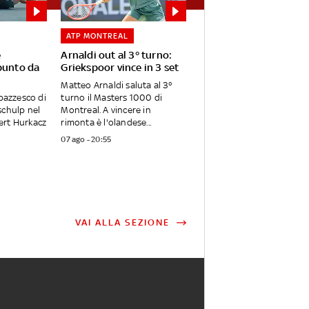
ATP MONTREAL
e
Arnaldi out al 3° turno:
punto da
Griekspoor vince in 3 set
Matteo Arnaldi saluta al 3°
 pazzesco di
turno il Masters 1000 di
schulp nel
Montreal. A vincere in
ert Hurkacz
rimonta è l'olandese...
07 ago - 20:55
VAI ALLA SEZIONE