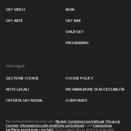
SKY VIDEO
NOW
SKY ARTE
SKY BAR
SPAZI SKY
PROGRAMMI
Note legali:
GESTIONE COOKIE
COOKIE POLICY
NOTE LEGALI
DICHIARAZIONE DI ACCESSIBILITÀ
OFFERTA SKY MEDIA
CORPORATE
Per il consumatore clicca qui per i
Moduli, Condizioni contrattuali
,
Privacy &
Cookies
,
informazioni sulle modifiche contrattuali
o per
trasparenza
tariffaria
,
assistenza
e
contatti
. Tutti i marchi Sky e i diritti di proprietà