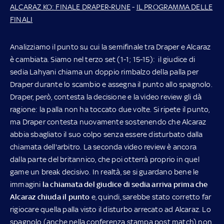
ALCARAZ KO: FINALE DRAPER-RUNE
-
IL PROGRAMMA DELLE
FINALI
Analizziamo il punto su cui la semifinale tra Draper e Alcaraz
è cambiata. Siamo nel terzo set (1-1; 15-15): il giudice di
sedia Lahyani chiama un doppio rimbalzo della palla per
Draper durante lo scambio e assegna il punto allo spagnolo.
Draper, però, contesta la decisione e la video review gli dà
ragione: la palla non ha toccato due volte. Si ripete il punto,
ma Draper contesta nuovamente sostenendo che Alcaraz
abbia sbagliato il suo colpo senza essere disturbato dalla
chiamata dell'arbitro. La seconda video review è ancora
dalla parte del britannico, che poi otterrà proprio in quel
game un break decisivo. In realtà, se si guardano bene le
immagini
la chiamata del giudice di sedia arriva prima che
Alcaraz chiuda il punto
e, quindi, sarebbe stato corretto far
rigiocare quella palla visto il disturbo arrecato ad Alcaraz. Lo
spagnolo (anche nella conferenza stampa post match) non