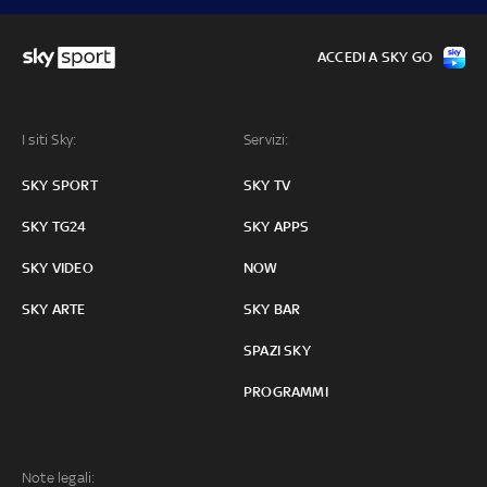
ACCEDI A SKY GO
I siti Sky:
Servizi:
SKY SPORT
SKY TV
SKY TG24
SKY APPS
SKY VIDEO
NOW
SKY ARTE
SKY BAR
SPAZI SKY
PROGRAMMI
Note legali: