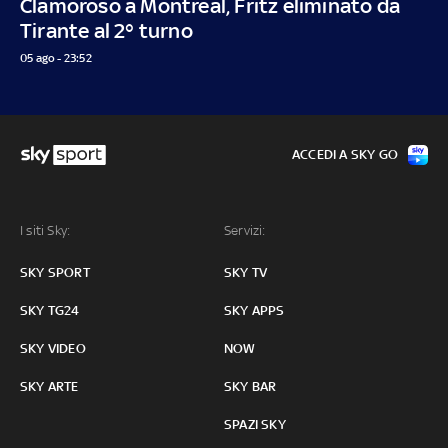
Clamoroso a Montreal, Fritz eliminato da
Tirante al 2° turno
05 ago - 23:52
ACCEDI A SKY GO
I siti Sky:
Servizi:
SKY SPORT
SKY TV
SKY TG24
SKY APPS
SKY VIDEO
NOW
SKY ARTE
SKY BAR
SPAZI SKY