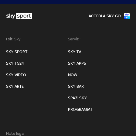
ACCEDI A SKY GO
I siti Sky:
Servizi:
SKY SPORT
SKY TV
SKY TG24
SKY APPS
SKY VIDEO
NOW
SKY ARTE
SKY BAR
SPAZI SKY
PROGRAMMI
Note legali: