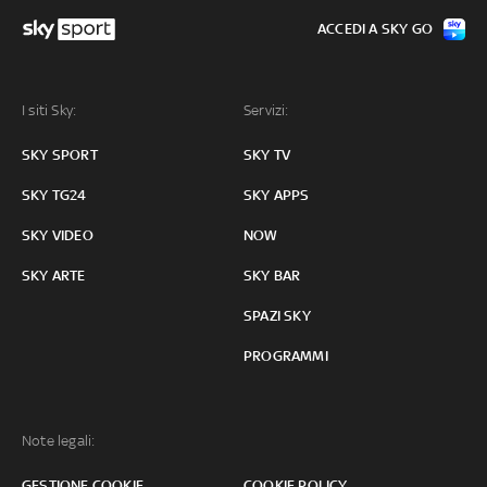
ACCEDI A SKY GO
I siti Sky:
Servizi:
SKY SPORT
SKY TV
SKY TG24
SKY APPS
SKY VIDEO
NOW
SKY ARTE
SKY BAR
SPAZI SKY
PROGRAMMI
Note legali:
GESTIONE COOKIE
COOKIE POLICY