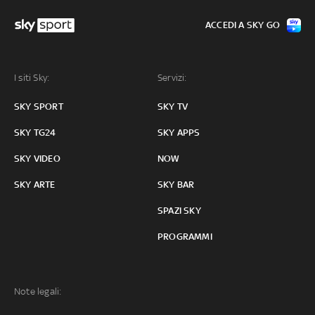
ACCEDI A SKY GO
I siti Sky:
Servizi:
SKY SPORT
SKY TV
SKY TG24
SKY APPS
SKY VIDEO
NOW
SKY ARTE
SKY BAR
SPAZI SKY
PROGRAMMI
Note legali: