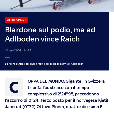
ALTRI SPORT
Blardone sul podio, ma ad
Adlboden vince Raich
10 gen 2009 - 14:45
Blardone centra il secondo gradino del podio al gigante di Adelboden
C
OPPA DEL MONDO/Gigante. In Svizzera
trionfa l'austriaco con il tempo
complessivo di 2'24''95, precedendo
l'azzurro di 0''24. Terzo posto per il norvegese Kjetil
Jansrud (0''72).Ottavo Ploner, quattordicesimo Fill