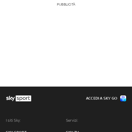
PUBBLICITÀ
ACCEDI A SKY GO
I siti Sky:
Servizi: