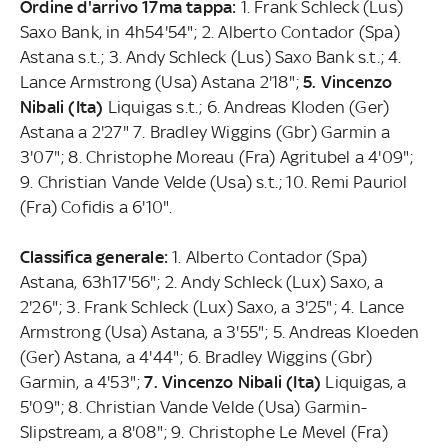
Ordine d'arrivo 17ma tappa:
1. Frank Schleck (Lus)
Saxo Bank, in 4h54'54"; 2. Alberto Contador (Spa)
Astana s.t.; 3. Andy Schleck (Lus) Saxo Bank s.t.; 4.
Lance Armstrong (Usa) Astana 2'18";
5. Vincenzo
Nibali (Ita)
Liquigas s.t.; 6. Andreas Kloden (Ger)
Astana a 2'27" 7. Bradley Wiggins (Gbr) Garmin a
3'07"; 8. Christophe Moreau (Fra) Agritubel a 4'09";
9. Christian Vande Velde (Usa) s.t.; 10. Remi Pauriol
(Fra) Cofidis a 6'10".
Classifica generale:
1. Alberto Contador (Spa)
Astana, 63h17'56"; 2. Andy Schleck (Lux) Saxo, a
2'26"; 3. Frank Schleck (Lux) Saxo, a 3'25"; 4. Lance
Armstrong (Usa) Astana, a 3'55"; 5. Andreas Kloeden
(Ger) Astana, a 4'44"; 6. Bradley Wiggins (Gbr)
Garmin, a 4'53";
7. Vincenzo Nibali (Ita)
Liquigas, a
5'09"; 8. Christian Vande Velde (Usa) Garmin-
Slipstream, a 8'08"; 9. Christophe Le Mevel (Fra)