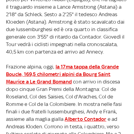
il traguardo insieme a Lance Armstrong (Astana) a
2'18" da Schleck. Sesto a 2'25" il tedesco Andreas
Kloeden (Astana). Armstrong è stato scavalcato dai
due lussemburghesi ed è ora quarto in classifica
generale con 3'55" di ritardo da Contador. Giovedì il
Tour vedrà i ciclisti impegnati nella cronoscalata,
40,5 km con partenza ed arrivo ad Annecy.
Frazione alpina, oggi,
la 17ma tappa della Grande
Boucle, 169,5 chilometri alpini da Bourg Saint
Maurice a Le Grand Bomand
con arrivo in discesa
dopo cinque Gran Premi della Montagna: Col de
Roseland, Col des Saisies, Col d'Araches, Col de
Romme e Col de la Colombiere. In mostra nelle fasi
finali i due fratelli lussemburghesi, Andy e Frank,
assieme alla maglia gialla
Alberto Contador
e ad
Andreas Kloden. Corrono in testa, i quattro, verso
l'ultima scalata di giornata alla Colombiere. Ma a 2