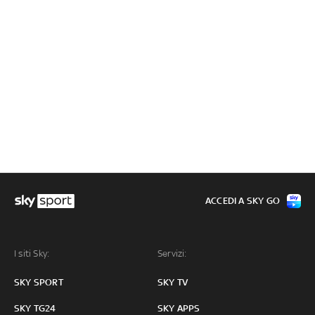
ACCEDI A SKY GO
I siti Sky:
Servizi:
SKY SPORT
SKY TV
SKY TG24
SKY APPS