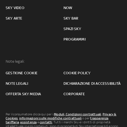
SKY VIDEO
NOW
SKY ARTE
SKY BAR
SPAZI SKY
PROGRAMMI
Note legali:
GESTIONE COOKIE
COOKIE POLICY
NOTE LEGALI
DICHIARAZIONE DI ACCESSIBILITÀ
OFFERTA SKY MEDIA
CORPORATE
Per il consumatore clicca qui per i
Moduli, Condizioni contrattuali
,
Privacy &
Cookies
,
informazioni sulle modifiche contrattuali
o per
trasparenza
tariffaria
,
assistenza
e
contatti
. Tutti i marchi Sky e i diritti di proprietà
intellettuale in essi contenuti, sono di proprietà di Sky international AG e sono