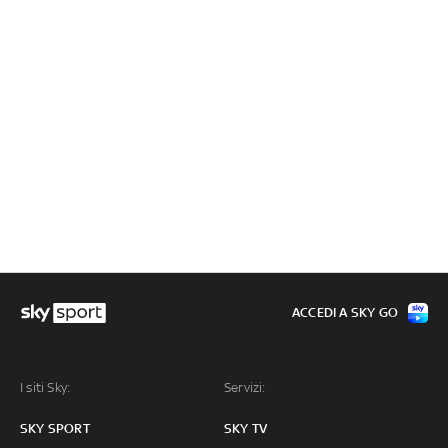
ACCEDI A SKY GO
I siti Sky:
Servizi:
SKY SPORT
SKY TV