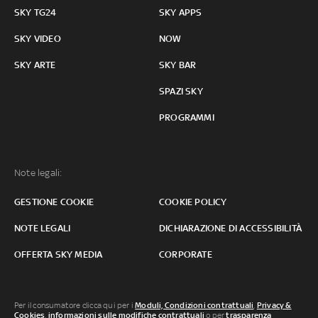
SKY TG24
SKY APPS
SKY VIDEO
NOW
SKY ARTE
SKY BAR
SPAZI SKY
PROGRAMMI
Note legali:
GESTIONE COOKIE
COOKIE POLICY
NOTE LEGALI
DICHIARAZIONE DI ACCESSIBILITÀ
OFFERTA SKY MEDIA
CORPORATE
Per il consumatore clicca qui per i
Moduli, Condizioni contrattuali
,
Privacy &
Cookies
,
informazioni sulle modifiche contrattuali
o per
trasparenza