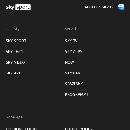
ACCEDI A SKY GO
I siti Sky:
Servizi:
SKY SPORT
SKY TV
SKY TG24
SKY APPS
SKY VIDEO
NOW
SKY ARTE
SKY BAR
SPAZI SKY
PROGRAMMI
Note legali:
GESTIONE COOKIE
COOKIE POLICY