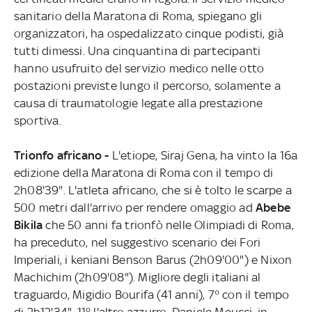
sanitario della Maratona di Roma, spiegano gli
organizzatori, ha ospedalizzato cinque podisti, già
tutti dimessi. Una cinquantina di partecipanti
hanno usufruito del servizio medico nelle otto
postazioni previste lungo il percorso, solamente a
causa di traumatologie legate alla prestazione
sportiva.
Trionfo africano -
L'etiope, Siraj Gena, ha vinto la 16a
edizione della Maratona di Roma con il tempo di
2h08'39". L'atleta africano, che si è tolto le scarpe a
500 metri dall'arrivo per rendere omaggio ad
Abebe
Bikila
che 50 anni fa trionfò nelle Olimpiadi di Roma,
ha preceduto, nel suggestivo scenario dei Fori
Imperiali, i keniani Benson Barus (2h09'00") e Nixon
Machichim (2h09'08"). Migliore degli italiani al
traguardo, Migidio Bourifa (41 anni), 7° con il tempo
di 2h12'34". 11° l'altro azzurro, Daniele Meucci, in