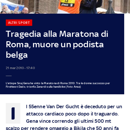
ALTRI SPORT
Tragedia alla Maratona di
Roma, muore un podista
belga
21 mar 2010 - 17:40
L'etiope Siraj Gena ha vinto la Maratona di Roma 2010. Tra le donne successo per
Firehiwot Dado, trionfa Zanardi sulla handbike (foto Ansa)
I
l 55enne Van Der Gucht è deceduto per un
attacco cardiaco poco dopo il traguardo.
Gena vince correndo gli ultimi 500 mt
scalzo per rendere omaggio a Bikila che 50 anni fa