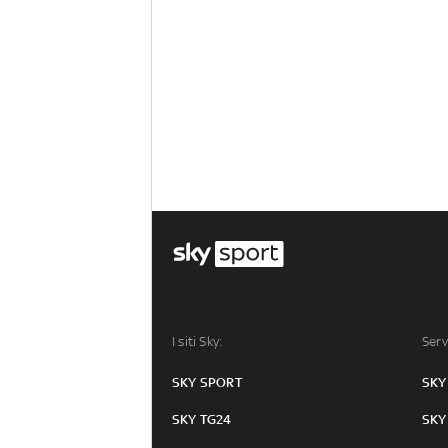
I siti Sky:
Serv
SKY SPORT
SKY
SKY TG24
SKY