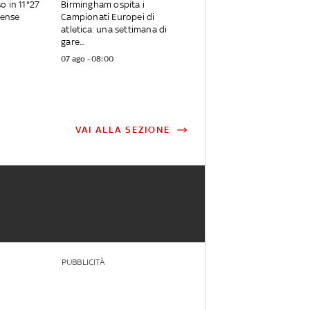
o in 11"27
Birmingham ospita i
tense
Campionati Europei di
atletica: una settimana di
gare...
07 ago - 08:00
VAI ALLA SEZIONE
PUBBLICITÀ