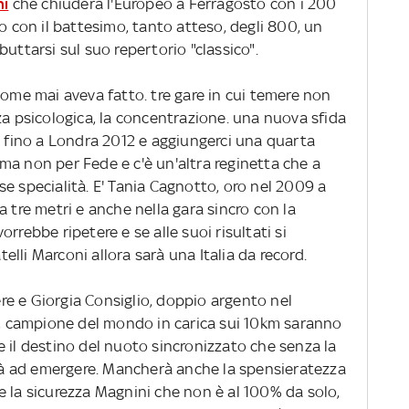
ni
che chiuderà l'Europeo a Ferragosto con i 200
no con il battesimo, tanto atteso, degli 800, un
uttarsi sul suo repertorio "classico".
Come mai aveva fatto. tre gare in cui temere non
za psicologica, la concentrazione. una nuova sfida
e fino a Londra 2012 e aggiungerci una quarta
e, ma non per Fede e c'è un'altra reginetta che a
e specialità. E' Tania Cagnotto, oro nel 2009 a
a tre metri e anche nella gara sincro con la
rrebbe ripetere e se alle suoi risultati si
atelli Marconi allora sarà una Italia da record.
bere e Giorgia Consiglio, doppio argento nel
i, campione del mondo in carica sui 10km saranno
ece il destino del nuoto sincronizzato che senza la
herà ad emergere. Mancherà anche la spensieratezza
e, e la sicurezza Magnini che non è al 100% da solo,