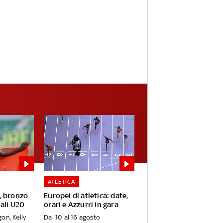
ATLETICA
, bronzo
Europei di atletica: date,
ali U20
orari e Azzurri in gara
on, Kelly
Dal 10 al 16 agosto