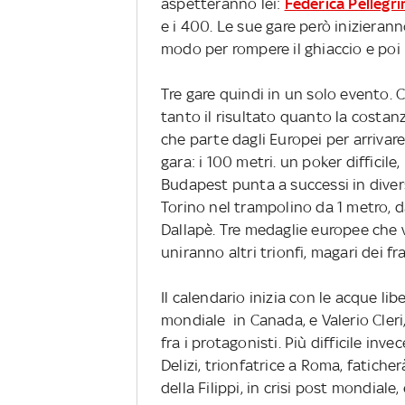
aspetteranno lei:
Federica Pellegri
e i 400. Le sue gare però inizieran
modo per rompere il ghiaccio e poi b
Tre gare quindi in un solo evento. 
tanto il risultato quanto la costan
che parte dagli Europei per arrivar
gara: i 100 metri. un poker difficil
Budapest punta a successi in divers
Torino nel trampolino da 1 metro, d
Dallapè. Tre medaglie europee che vo
uniranno altri trionfi, magari dei fr
Il calendario inizia con le acque li
mondiale in Canada, e Valerio Cler
fra i protagonisti. Più difficile inv
Delizi, trionfatrice a Roma, fatic
della Filippi, in crisi post mondial