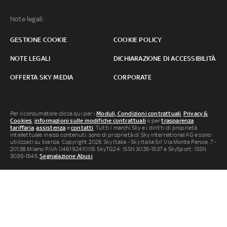
Note legali:
GESTIONE COOKIE
COOKIE POLICY
NOTE LEGALI
DICHIARAZIONE DI ACCESSIBILITÀ
OFFERTA SKY MEDIA
CORPORATE
Per il consumatore clicca qui per i
Moduli, Condizioni contrattuali
,
Privacy &
Cookies
,
informazioni sulle modifiche contrattuali
o per
trasparenza
tariffaria
,
assistenza
e
contatti
. Tutti i marchi Sky e i diritti di proprietà
intellettuale in essi contenuti, sono di proprietà di Sky international AG e sono
utilizzati su licenza. Copyright 2026 Sky Italia - Sky Italia Srl Via Monte Penice, 7 -
20138 Milano P.IVA 04619241005. SkyTG24: ISSN 3035-1537 e SkySport: ISSN
3035-1545.
Segnalazione Abusi