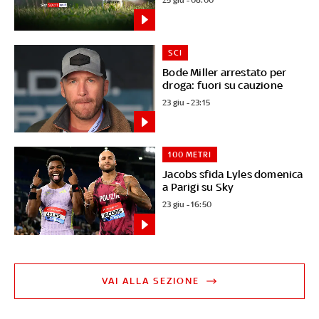
SCI
Bode Miller arrestato per
droga: fuori su cauzione
23 giu - 23:15
100 METRI
Jacobs sfida Lyles domenica
a Parigi su Sky
23 giu - 16:50
VAI ALLA SEZIONE