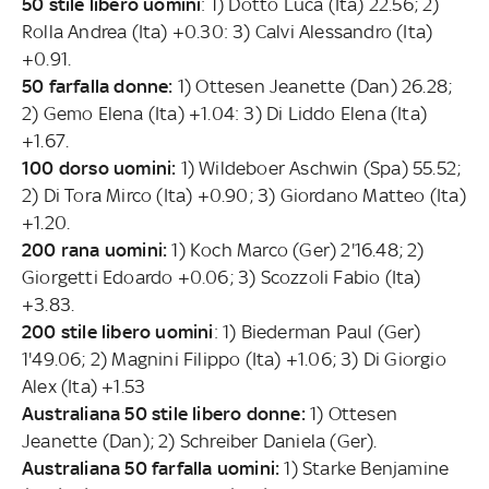
50 stile libero uomini
: 1) Dotto Luca (Ita) 22.56; 2)
Rolla Andrea (Ita) +0.30: 3) Calvi Alessandro (Ita)
+0.91.
50 farfalla donne:
1) Ottesen Jeanette (Dan) 26.28;
2) Gemo Elena (Ita) +1.04: 3) Di Liddo Elena (Ita)
+1.67.
100 dorso uomini:
1) Wildeboer Aschwin (Spa) 55.52;
2) Di Tora Mirco (Ita) +0.90; 3) Giordano Matteo (Ita)
+1.20.
200 rana uomini:
1) Koch Marco (Ger) 2'16.48; 2)
Giorgetti Edoardo +0.06; 3) Scozzoli Fabio (Ita)
+3.83.
200 stile libero uomini
: 1) Biederman Paul (Ger)
1'49.06; 2) Magnini Filippo (Ita) +1.06; 3) Di Giorgio
Alex (Ita) +1.53
Australiana 50 stile libero donne:
1) Ottesen
Jeanette (Dan); 2) Schreiber Daniela (Ger).
Australiana 50 farfalla uomini:
1) Starke Benjamine