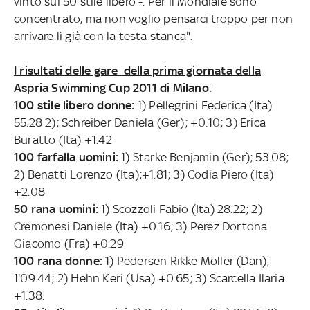
vinto sui 50 stile libero -. Per il Mondiale sono
concentrato, ma non voglio pensarci troppo per non
arrivare lì già con la testa stanca".
I risultati delle gare della prima giornata della
Aspria Swimming Cup 2011 di Milano
:
100 stile libero donne:
1) Pellegrini Federica (Ita)
55.28 2); Schreiber Daniela (Ger); +0.10; 3) Erica
Buratto (Ita) +1.42
100 farfalla uomini:
1) Starke Benjamin (Ger); 53.08;
2) Benatti Lorenzo (Ita);+1.81; 3) Codia Piero (Ita)
+2.08
50 rana uomini:
1) Scozzoli Fabio (Ita) 28.22; 2)
Cremonesi Daniele (Ita) +0.16; 3) Perez Dortona
Giacomo (Fra) +0.29
100 rana donne:
1) Pedersen Rikke Moller (Dan);
1'09.44; 2) Hehn Keri (Usa) +0.65; 3) Scarcella Ilaria
+1.38.