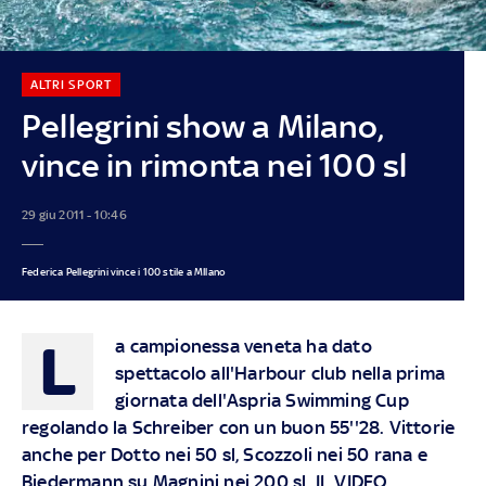
ALTRI SPORT
Pellegrini show a Milano,
vince in rimonta nei 100 sl
29 giu 2011 - 10:46
Federica Pellegrini vince i 100 stile a MIlano
L
a campionessa veneta ha dato
spettacolo all'Harbour club nella prima
giornata dell'Aspria Swimming Cup
regolando la Schreiber con un buon 55''28. Vittorie
anche per Dotto nei 50 sl, Scozzoli nei 50 rana e
Biedermann su Magnini nei 200 sl. IL VIDEO