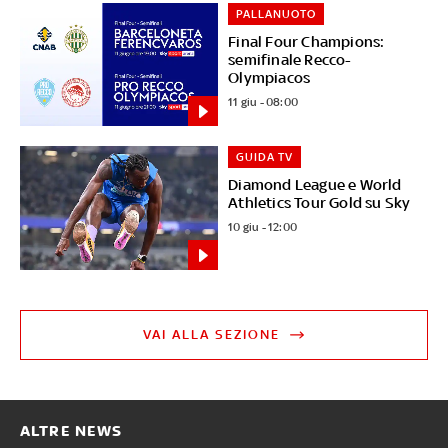
PALLANUOTO
Final Four Champions:
semifinale Recco-
Olympiacos
11 giu - 08:00
GUIDA TV
Diamond League e World
Athletics Tour Gold su Sky
10 giu - 12:00
VAI ALLA SEZIONE
ALTRE NEWS