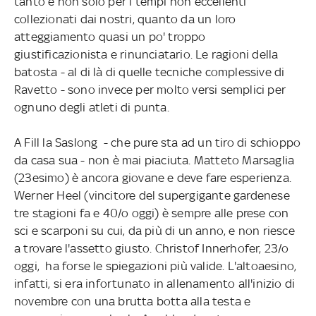
tanto e non solo per i tempi non eccellenti
collezionati dai nostri, quanto da un loro
atteggiamento quasi un po' troppo
giustificazionista e rinunciatario. Le ragioni della
batosta - al di là di quelle tecniche complessive di
Ravetto - sono invece per molto versi semplici per
ognuno degli atleti di punta.
A Fill la Saslong - che pure sta ad un tiro di schioppo
da casa sua - non è mai piaciuta. Matteto Marsaglia
(23esimo) è ancora giovane e deve fare esperienza.
Werner Heel (vincitore del supergigante gardenese
tre stagioni fa e 40/o oggi) è sempre alle prese con
sci e scarponi su cui, da più di un anno, e non riesce
a trovare l'assetto giusto. Christof Innerhofer, 23/o
oggi, ha forse le spiegazioni più valide. L'altoaesino,
infatti, si era infortunato in allenamento all'inizio di
novembre con una brutta botta alla testa e