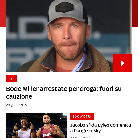
SCI
Bode Miller arrestato per droga: fuori su
cauzione
23 giu - 23:15
100 METRI
Jacobs sfida Lyles domenica
a Parigi su Sky
23 giu - 16:50