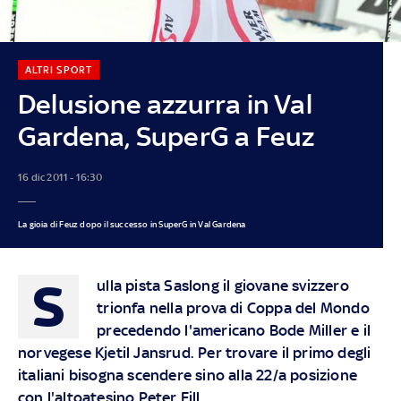
ALTRI SPORT
Delusione azzurra in Val
Gardena, SuperG a Feuz
16 dic 2011 - 16:30
La gioia di Feuz dopo il successo in SuperG in Val Gardena
S
ulla pista Saslong il giovane svizzero
trionfa nella prova di Coppa del Mondo
precedendo l'americano Bode Miller e il
norvegese Kjetil Jansrud. Per trovare il primo degli
italiani bisogna scendere sino alla 22/a posizione
con l'altoatesino Peter Fill