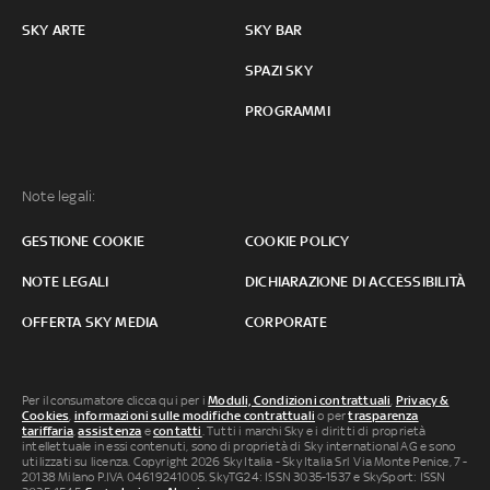
SKY ARTE
SKY BAR
SPAZI SKY
PROGRAMMI
Note legali:
GESTIONE COOKIE
COOKIE POLICY
NOTE LEGALI
DICHIARAZIONE DI ACCESSIBILITÀ
OFFERTA SKY MEDIA
CORPORATE
Per il consumatore clicca qui per i
Moduli, Condizioni contrattuali
,
Privacy &
Cookies
,
informazioni sulle modifiche contrattuali
o per
trasparenza
tariffaria
,
assistenza
e
contatti
. Tutti i marchi Sky e i diritti di proprietà
intellettuale in essi contenuti, sono di proprietà di Sky international AG e sono
utilizzati su licenza. Copyright 2026 Sky Italia - Sky Italia Srl Via Monte Penice, 7 -
20138 Milano P.IVA 04619241005. SkyTG24: ISSN 3035-1537 e SkySport: ISSN