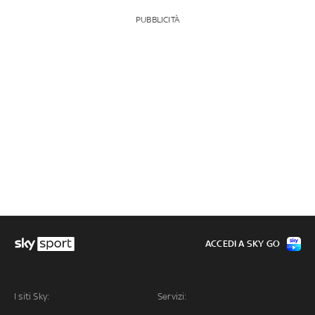
PUBBLICITÀ
ACCEDI A SKY GO
I siti Sky:
Servizi: