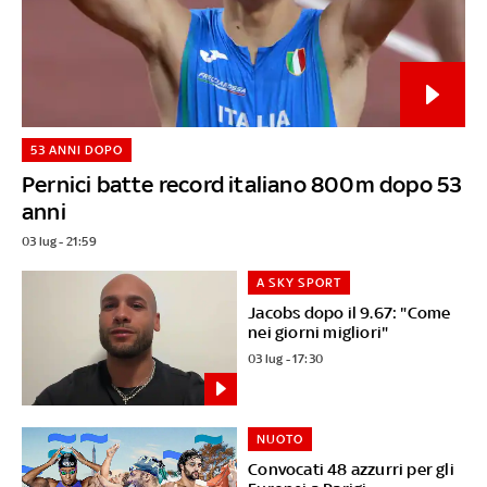
53 ANNI DOPO
Pernici batte record italiano 800m dopo 53
anni
03 lug - 21:59
A SKY SPORT
Jacobs dopo il 9.67: "Come
nei giorni migliori"
03 lug - 17:30
NUOTO
Convocati 48 azzurri per gli