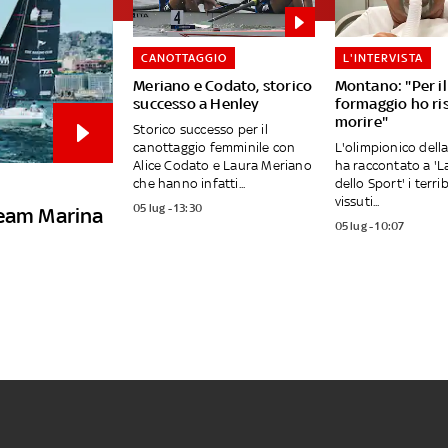
CANOTTAGGIO
L'INTERVISTA
Meriano e Codato, storico
Montano: "Per il
successo a Henley
formaggio ho ris
morire"
Storico successo per il
canottaggio femminile con
L'olimpionico dell
Alice Codato e Laura Meriano
ha raccontato a 'L
che hanno infatti...
dello Sport' i terrib
vissuti...
05 lug - 13:30
Team Marina
05 lug - 10:07