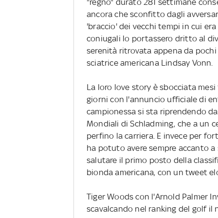
"regno" durato 281 settimane consec
ancora che sconfitto dagli avversari
'braccio' dei vecchi tempi in cui era
coniugali lo portassero dritto al di
serenità ritrovata appena da pochi
sciatrice americana Lindsay Vonn.
La loro love story è sbocciata mesi
giorni con l'annuncio ufficiale di 
campionessa si sta riprendendo dal t
Mondiali di Schladming, che a un 
perfino la carriera. E invece per f
ha potuto avere sempre accanto a s
salutare il primo posto della classif
bionda americana, con un tweet el
Tiger Woods con l'Arnold Palmer Inv
scavalcando nel ranking del golf il