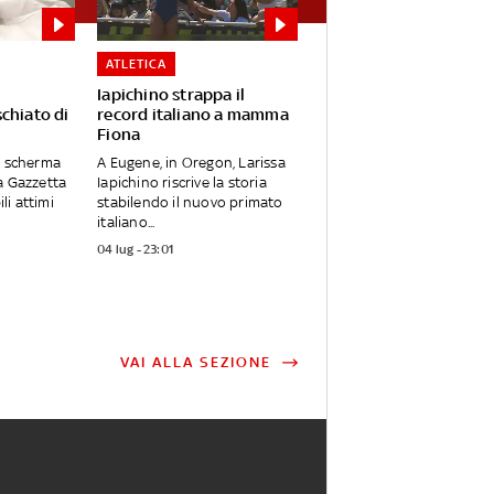
ATLETICA
Iapichino strappa il
chiato di
record italiano a mamma
Fiona
a scherma
A Eugene, in Oregon, Larissa
a Gazzetta
Iapichino riscrive la storia
ili attimi
stabilendo il nuovo primato
italiano...
04 lug - 23:01
VAI ALLA SEZIONE