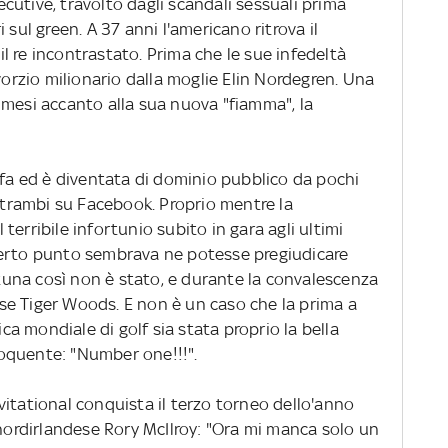
utive, travolto dagli scandali sessuali prima
 sul green. A 37 anni l'americano ritrova il
 il re incontrastato. Prima che le sue infedeltà
vorzio milionario dalla moglie Elin Nordegren. Una
 mesi accanto alla sua nuova "fiamma", la
 fa ed è diventata di dominio pubblico da pochi
entrambi su Facebook. Proprio mentre la
erribile infortunio subito in gara agli ultimi
certo punto sembrava ne potesse pregiudicare
ortuna così non è stato, e durante la convalescenza
e Tiger Woods. E non è un caso che la prima a
ica mondiale di golf sia stata proprio la bella
oquente: "Number one!!!".
itational conquista il terzo torneo dello'anno
 nordirlandese Rory McIlroy: "Ora mi manca solo un