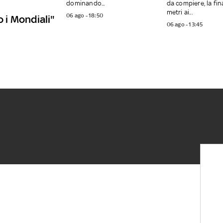
dominando...
da compiere, la fin
metri ai...
06 ago - 18:50
o i Mondiali"
06 ago - 13:45