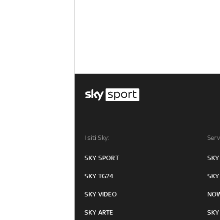
I siti Sky:
Serv
SKY SPORT
SKY
SKY TG24
SKY
SKY VIDEO
NO
SKY ARTE
SKY