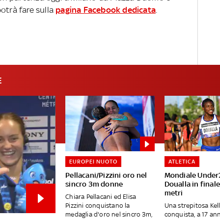
otrà fare sulla
pagina Facebook dedicata
.
E
EUROPEI NUOTO
ATLETICA
Pellacani/Pizzini oro nel
Mondiale Under
sincro 3m donne
Doualla in final
metri
Chiara Pellacani ed Elisa
Pizzini conquistano la
Una strepitosa Kel
medaglia d'oro nel sincro 3m,
conquista, a 17 an