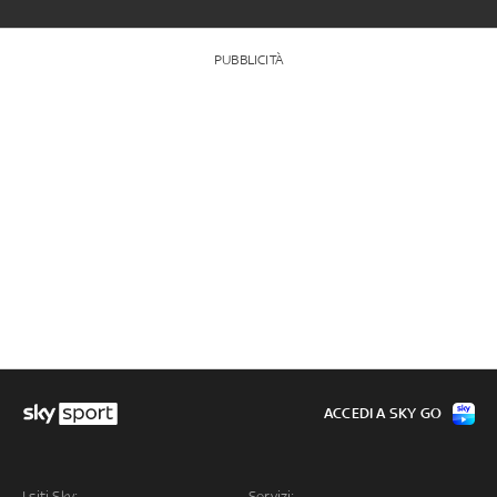
PUBBLICITÀ
ACCEDI A SKY GO
I siti Sky:
Servizi: