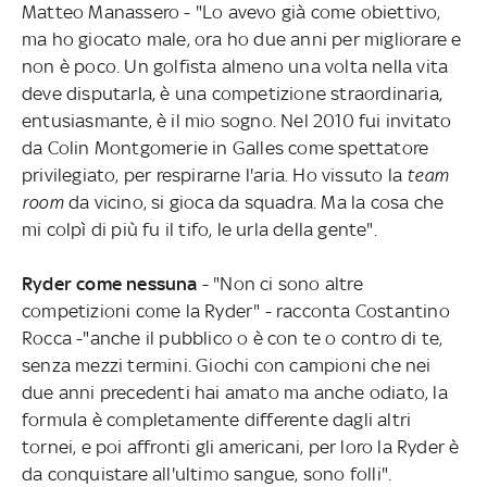
Matteo Manassero - "Lo avevo già come obiettivo,
ma ho giocato male, ora ho due anni per migliorare e
non è poco. Un golfista almeno una volta nella vita
deve disputarla, è una competizione straordinaria,
entusiasmante, è il mio sogno. Nel 2010 fui invitato
da Colin Montgomerie in Galles come spettatore
privilegiato, per respirarne l'aria. Ho vissuto la
team
room
da vicino, si gioca da squadra. Ma la cosa che
mi colpì di più fu il tifo, le urla della gente".
Ryder come nessuna
- "Non ci sono altre
competizioni come la Ryder" - racconta Costantino
Rocca -"anche il pubblico o è con te o contro di te,
senza mezzi termini. Giochi con campioni che nei
due anni precedenti hai amato ma anche odiato, la
formula è completamente differente dagli altri
tornei, e poi affronti gli americani, per loro la Ryder è
da conquistare all'ultimo sangue, sono folli".