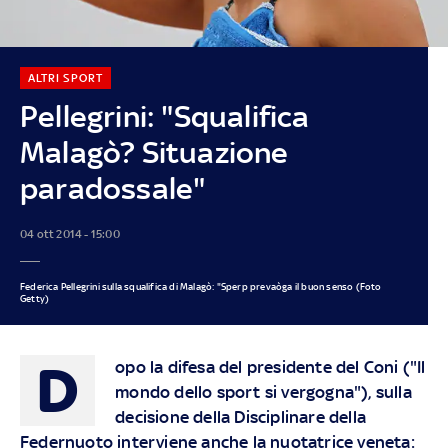
ALTRI SPORT
Pellegrini: "Squalifica
Malagò? Situazione
paradossale"
04 ott 2014 - 15:00
Federica Pellegrini sulla squalifica di Malagò: "Sperp prevaòga il buon senso (Foto
Getty)
D
opo la difesa del presidente del Coni ("Il
mondo dello sport si vergogna"), sulla
decisione della Disciplinare della
Federnuoto interviene anche la nuotatrice veneta: