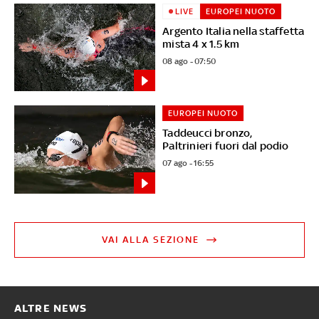
LIVE
EUROPEI NUOTO
Argento Italia nella staffetta
mista 4 x 1.5 km
08 ago - 07:50
EUROPEI NUOTO
Taddeucci bronzo,
Paltrinieri fuori dal podio
07 ago - 16:55
VAI ALLA SEZIONE
ALTRE NEWS