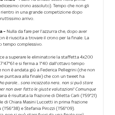
redicesimo crono assoluto). Tempo che non gli
, al rientro in una grande competizione dopo
ruttissimo arrivo.
ta –
Nulla da fare per l’azzurra che, dopo aver
n è riuscita a trovare il crono per la finale. La
imo tempo complessivo.
ce a superare le eliminatorie la staffetta 4x200
 7'47"61 e si ferma a 1"40 dall'ottavo tempo
e non è andata giù a Federica Pellegrini (che non
che puntava alla finale) che con un tweet ha
o parole... sono incazzata nera.. non si può stare
per non aver fatto le giuste valutazioni! Comunque
taria è risultata la frazione di Diletta Carli (1'59"21)
le di Chiara Masini Luccetti in prima frazione
 (1'56"38) e Stefania Pirozzi (1'56"09).
a..non si può stare fuori da una finale così