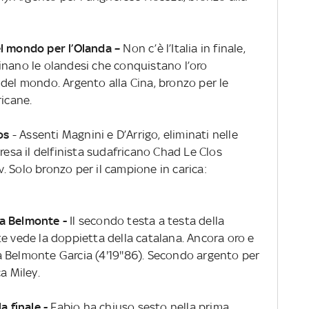
el mondo per l’Olanda –
Non c’è l’Italia in finale,
inano le olandesi che conquistano l’oro
del mondo. Argento alla Cina, bronzo per le
ricane.
los
- Assenti Magnini e D’Arrigo, eliminati nelle
resa il delfinista sudafricano Chad Le Clos
ov. Solo bronzo per il campione in carica:
la Belmonte -
Il secondo testa a testa della
e vede la doppietta della catalana. Ancora oro e
 Belmonte Garcia (4'19''86). Secondo argento per
a Miley.
a finale -
Fabio ha chiuso sesto nella prima