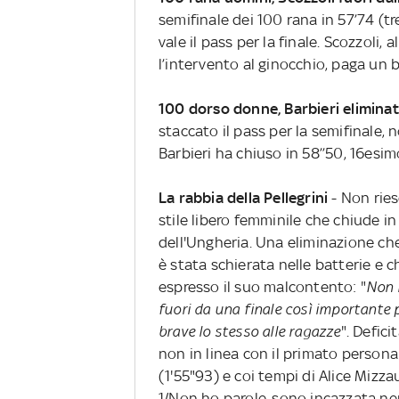
semifinale dei 100 rana in 57’74 (t
vale il pass per la finale. Scozzoli
l’intervento al ginocchio, paga un b
100 dorso donne, Barbieri elimina
staccato il pass per la semifinale, no
Barbieri ha chiuso in 58’’50, 16es
La rabbia della Pellegrini
- Non ries
stile libero femminile che chiude in
dell'Ungheria. Una eliminazione ch
è stata schierata nelle batterie e 
espresso il suo malcontento: "
Non h
fuori da una finale così importante 
brave lo stesso alle ragazze
". Defici
non in linea con il primato persona
(1'55"93) e coi tempi di Alice Mizzau
1/Non ho parole..sono incazzata ner