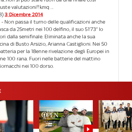
uste valutazioni!!kmq ...
88)
3 Dicembre 2014
o
- Non passa il turno delle qualificazioni anche
asca da 25metri nei 100 delfino, il suo 51’73” lo
ri dalla semifinale. Eliminata anche la sua
na di Busto Arsizio, Arianna Castiglioni. Nei 50
tteria per la 18enne rivelazione degli Europei in
 ne 100 rana. Fuori nelle batterie del mattino
ornacchi nei 100 dorso.
E