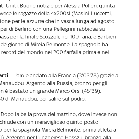
ti Uniti. Buone notizie per Alessia Polieri, quinta
 invece le ragazze della 4x200sl (Masini-Luccetti,
usione per le azzurre che in vasca lunga ad agosto
pei di Berlino con una Pellegrini rabbiosa su
ass per la finale Scozzoli, nei 100 rana, e Barbieri
ande giorno di Mireia Belmonte. La spagnola ha
i record del mondo nei 200 farfalla prima e nei
arti
- L'oro è andato alla Francia (3'03'78) grazie a
Manaudou. Argento alla Russia, bronzo per gli
 non è bastato un grande Marco Orsi (45''39),
0 di Manaudou, per salire sul podio.
Dopo la bella prova del mattino, dove invece non
eri chiude con un meraviglioso quinto posto
o per la spagnola Mireia Belmonte, prima atleta a
61). Argento per l'ungherese Hosszu, bronzo alla