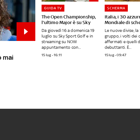
GUIDA TV
SCHERMA
The Open Championship,
Italia, i 30 azzurr
l'ultimo Major è su Sky
Mondiale di sc
Da giovedì 16 a domenica 19
Le nuove divise, la
luglio su Sky Sport Golf e in
gruppo, i volti dei
streaming su NOW
affermati e quelli 
appuntamento con...
debuttanti. È...
15 lug - 16:11
15 lug - 09:47
ò mai