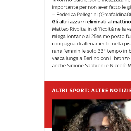
importante per non aver fatto le gi
— Federica Pellegrini (@mafaldina
Gli altri azzurri eliminati al mattin
Matteo Rivolta, in difficoltà nella v
relega lontano al 25esimo posto fuo
compagna di allenamento nella pisci
rana femminile solo 33° tempo in ba
vasca lunga a Berlino con il bronzo
anche Simone Sabbioni e Niccolò M
ALTRI SPORT: ALTRE NOTIZI