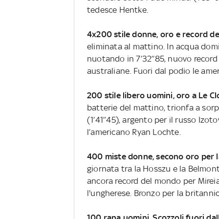
tedesce Hentke.
4x200 stile donne, oro e record d
eliminata al mattino. In acqua dom
nuotando in 7’32’’85, nuovo record 
australiane. Fuori dal podio le ame
200 stile libero uomini, oro a Le C
batterie del mattino, trionfa a sorp
(1’41’’45), argento per il russo Izot
l’americano Ryan Lochte.
400 miste donne, secono oro per 
giornata tra la Hosszu e la Belmont
ancora record del mondo per Mireia
l'ungherese. Bronzo per la britannic
100 rana uomini, Scozzoli fuori dall