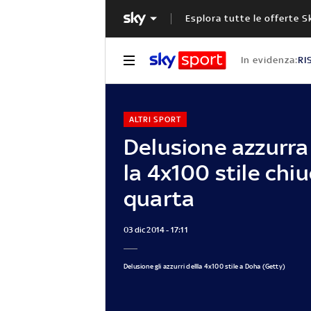
Esplora tutte le offerte S
In evidenza:
RI
ALTRI SPORT
Delusione azzurra
la 4x100 stile chi
quarta
03 dic 2014 - 17:11
Delusione gli azzurri dellla 4x100 stile a Doha (Getty)