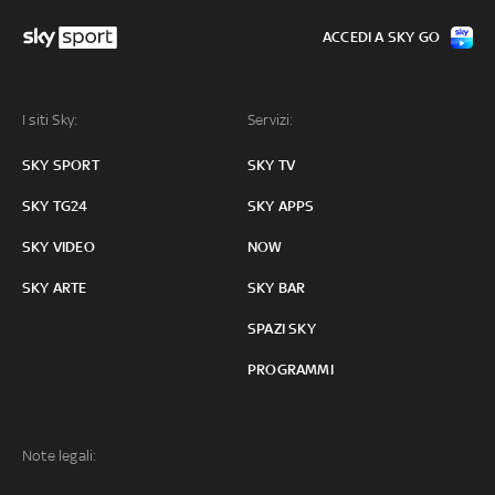
ACCEDI A SKY GO
I siti Sky:
Servizi:
SKY SPORT
SKY TV
SKY TG24
SKY APPS
SKY VIDEO
NOW
SKY ARTE
SKY BAR
SPAZI SKY
PROGRAMMI
Note legali: