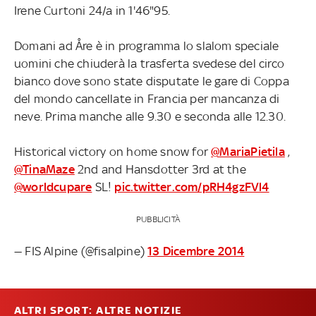
Irene Curtoni 24/a in 1'46"95.
Domani ad Åre è in programma lo slalom speciale
uomini che chiuderà la trasferta svedese del circo
bianco dove sono state disputate le gare di Coppa
del mondo cancellate in Francia per mancanza di
neve. Prima manche alle 9.30 e seconda alle 12.30.
Historical victory on home snow for
@MariaPietila
,
@TinaMaze
2nd and Hansdotter 3rd at the
@worldcupare
SL!
pic.twitter.com/pRH4gzFVl4
PUBBLICITÀ
— FIS Alpine (@fisalpine)
13 Dicembre 2014
ALTRI SPORT: ALTRE NOTIZIE