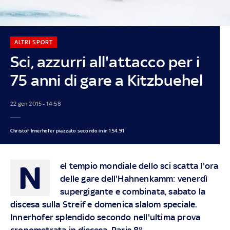
ALTRI SPORT
Sci, azzurri all'attacco per i
75 anni di gare a Kitzbuehel
22 gen 2015 - 14:58
Christof Innerhofer piazzato secondo in in 1.54.91
N
el tempio mondiale dello sci scatta l'ora
delle gare dell'Hahnenkamm: venerdì
supergigante e combinata, sabato la
discesa sulla Streif e domenica slalom speciale.
Innerhofer splendido secondo nell'ultima prova
cronometrata in discesa, Paris 8°