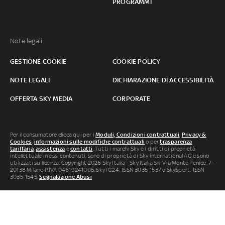
PROGRAMMI
Note legali:
GESTIONE COOKIE
COOKIE POLICY
NOTE LEGALI
DICHIARAZIONE DI ACCESSIBILITÀ
OFFERTA SKY MEDIA
CORPORATE
Per il consumatore clicca qui per i
Moduli, Condizioni contrattuali
,
Privacy &
Cookies
,
informazioni sulle modifiche contrattuali
o per
trasparenza
tariffaria
,
assistenza
e
contatti
. Tutti i marchi Sky e i diritti di proprietà
intellettuale in essi contenuti, sono di proprietà di Sky international AG e sono
utilizzati su licenza. Copyright 2026 Sky Italia - Sky Italia Srl Via Monte Penice, 7 -
20138 Milano P.IVA 04619241005. SkyTG24: ISSN 3035-1537 e SkySport: ISSN
3035-1545.
Segnalazione Abusi