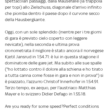
spettacolari passaggi, dalla Mausefalle (la trappola
per topi) allo Zielschuss, diagonale d'arrivo infinito
che piomba dentro il paese dopo il curvone secco
della Hausbergkante.
Oggi, con un sole splendido (mentre per i tre giorni
di gara è previsto cielo coperto con leggere
nevicate), nella seconda e ultima prova
cronometrata il migliore è stato ancora il norvegese
Kjetil Jansrud in 1.54.71: è lui in questa stagione il
dominatore delle gare jet. Ma subito alle sue spalle
("ho lottato contro il dolore alla schiena e ho tirato
a tutta canna come fosse in gara e non in prova") si
è piazzato, l'azzurro Christof Innerhofer in 1.54.91.
Terzo tempo, ex aequo, per l'austriaco Matthias
Mayer e lo svizzero Didier Defago in 1.55.18.
Are you ready for some speed?Perfect conditions