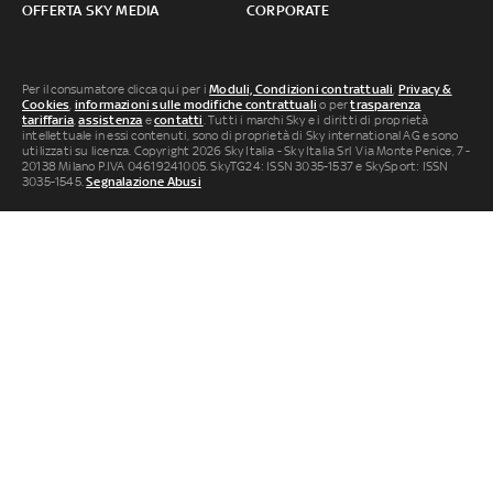
OFFERTA SKY MEDIA
CORPORATE
Per il consumatore clicca qui per i
Moduli, Condizioni contrattuali
,
Privacy &
Cookies
,
informazioni sulle modifiche contrattuali
o per
trasparenza
tariffaria
,
assistenza
e
contatti
. Tutti i marchi Sky e i diritti di proprietà
intellettuale in essi contenuti, sono di proprietà di Sky international AG e sono
utilizzati su licenza. Copyright 2026 Sky Italia - Sky Italia Srl Via Monte Penice, 7 -
20138 Milano P.IVA 04619241005. SkyTG24: ISSN 3035-1537 e SkySport: ISSN
3035-1545.
Segnalazione Abusi