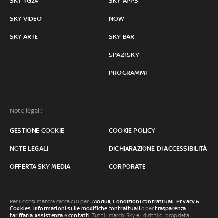
SKY TG24
SKY APPS
SKY VIDEO
NOW
SKY ARTE
SKY BAR
SPAZI SKY
PROGRAMMI
Note legali:
GESTIONE COOKIE
COOKIE POLICY
NOTE LEGALI
DICHIARAZIONE DI ACCESSIBILITÀ
OFFERTA SKY MEDIA
CORPORATE
Per il consumatore clicca qui per i
Moduli, Condizioni contrattuali
,
Privacy &
Cookies
,
informazioni sulle modifiche contrattuali
o per
trasparenza
tariffaria
,
assistenza
e
contatti
. Tutti i marchi Sky e i diritti di proprietà