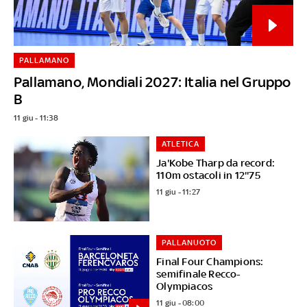
PALLAMANO
Pallamano, Mondiali 2027: Italia nel Gruppo
B
11 giu - 11:38
ATLETICA
Ja'Kobe Tharp da record:
110m ostacoli in 12''75
11 giu - 11:27
PALLANUOTO
Final Four Champions:
semifinale Recco-
Olympiacos
11 giu - 08:00