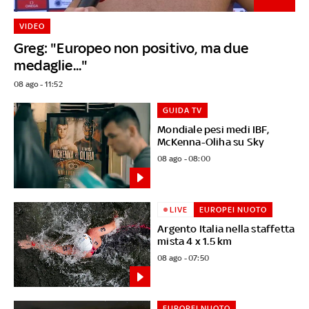
VIDEO
Greg: "Europeo non positivo, ma due
medaglie..."
08 ago - 11:52
GUIDA TV
Mondiale pesi medi IBF,
McKenna-Oliha su Sky
08 ago - 08:00
LIVE
EUROPEI NUOTO
Argento Italia nella staffetta
mista 4 x 1.5 km
08 ago - 07:50
EUROPEI NUOTO