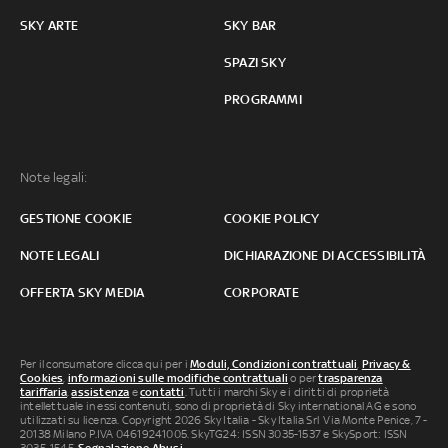
SKY ARTE
SKY BAR
SPAZI SKY
PROGRAMMI
Note legali:
GESTIONE COOKIE
COOKIE POLICY
NOTE LEGALI
DICHIARAZIONE DI ACCESSIBILITÀ
OFFERTA SKY MEDIA
CORPORATE
Per il consumatore clicca qui per i
Moduli, Condizioni contrattuali
,
Privacy &
Cookies
,
informazioni sulle modifiche contrattuali
o per
trasparenza
tariffaria
,
assistenza
e
contatti
. Tutti i marchi Sky e i diritti di proprietà
intellettuale in essi contenuti, sono di proprietà di Sky international AG e sono
utilizzati su licenza. Copyright 2026 Sky Italia - Sky Italia Srl Via Monte Penice, 7 -
20138 Milano P.IVA 04619241005. SkyTG24: ISSN 3035-1537 e SkySport: ISSN