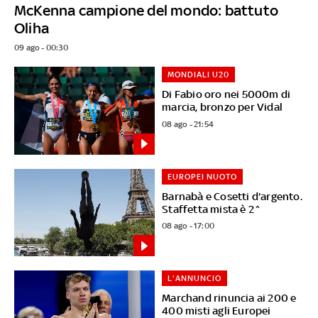
McKenna campione del mondo: battuto
Oliha
09 ago - 00:30
MONDIALI U20
Di Fabio oro nei 5000m di
marcia, bronzo per Vidal
08 ago - 21:54
EUROPEI NUOTO
Barnabà e Cosetti d'argento.
Staffetta mista è 2^
08 ago - 17:00
L'ANNUNCIO
Marchand rinuncia ai 200 e
400 misti agli Europei