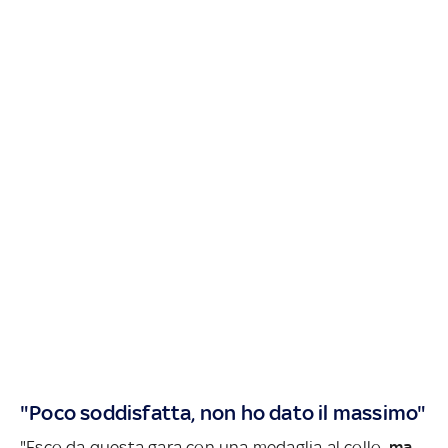
"Poco soddisfatta, non ho dato il massimo"
"Esco da questa gara con una medaglia al collo,
ma