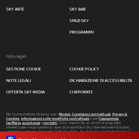
SKY ARTE
SKY BAR
SPAZI SKY
PROGRAMMI
Note legali:
GESTIONE COOKIE
COOKIE POLICY
NOTE LEGALI
DICHIARAZIONE DI ACCESSIBILITÀ
OFFERTA SKY MEDIA
CORPORATE
Per il consumatore clicca qui per i
Moduli, Condizioni contrattuali
,
Privacy &
Cookies
,
informazioni sulle modifiche contrattuali
o per
trasparenza
tariffaria
,
assistenza
e
contatti
. Tutti i marchi Sky e i diritti di proprietà
intellettuale in essi contenuti, sono di proprietà di Sky international AG e sono
utilizzati su licenza. Copyright 2026 Sky Italia - Sky Italia Srl Via Monte Penice, 7 -
20138 Milano P.IVA 04619241005. SkyTG24: ISSN 3035-1537 e SkySport: ISSN