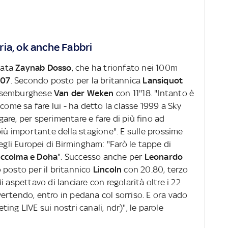
ia, ok anche Fabbri
stata
Zaynab Dosso
, che ha trionfato nei 100m
'07
. Secondo posto per la britannica
Lansiquot
lussemburghese
Van der Weken
con 11''18. "Intanto è
come sa fare lui - ha detto la classe 1999 a Sky
 gare, per sperimentare e fare di più fino ad
più importante della stagione". E sulle prossime
egli Europei di Birmingham: "Farò le tappe di
occolma e Doha
". Successo anche per
Leonardo
 posto per il britannico
Lincoln
con 20.80, terzo
 aspettavo di lanciare con regolarità oltre i 22
ertendo, entro in pedana col sorriso. E ora vado
ng LIVE sui nostri canali, ndr)", le parole