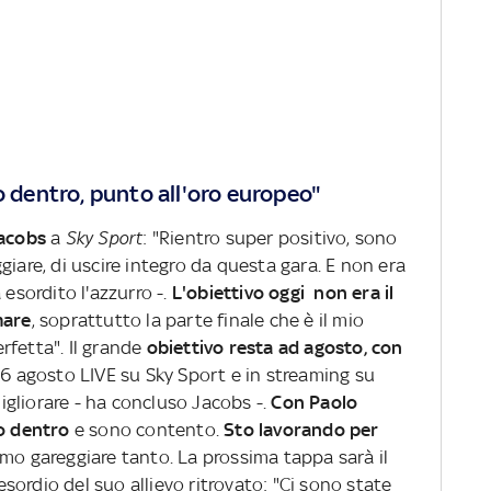
o dentro, punto all'oro europeo"
Jacobs
a
Sky Sport
: "Rientro super positivo, sono
giare, di uscire integro da questa gara. E non era
esordito l'azzurro -.
L'obiettivo oggi non era il
mare
, soprattutto la parte finale che è il mio
rfetta". Il grande
obiettivo resta ad agosto, con
6 agosto LIVE su Sky Sport e in streaming su
gliorare - ha concluso Jacobs -.
Con Paolo
co dentro
e sono contento.
Sto lavorando per
amo gareggiare tanto. La prossima tappa sarà il
sordio del suo allievo ritrovato: "Ci sono state