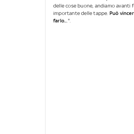
delle cose buone, andiamo avanti fo
importante delle tappe.
Può vince
farlo..
.".