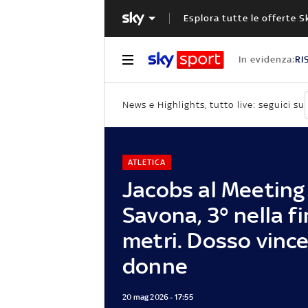
Esplora tutte le offerte S
In evidenza:
RI
News e Highlights, tutto live: seguici su
ATLETICA
Jacobs al Meeting 
Savona, 3° nella f
metri. Dosso vince
donne
20 mag 2026 - 17:55