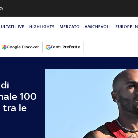
ky
SULTATI LIVE
HIGHLIGHTS
MERCATO
AMICHEVOLI
EUROPEI 
Google Discover
Fonti Preferite
di
inale 100
 tra le