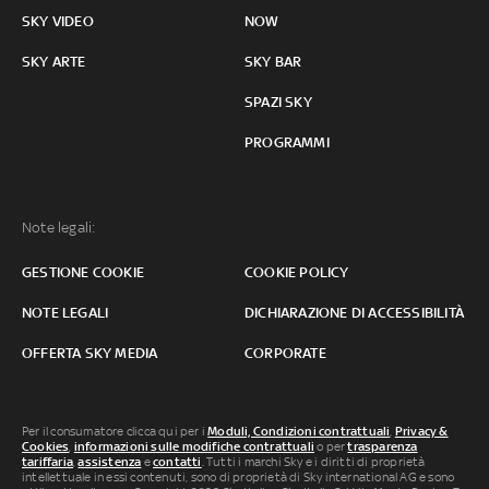
SKY VIDEO
NOW
SKY ARTE
SKY BAR
SPAZI SKY
PROGRAMMI
Note legali:
GESTIONE COOKIE
COOKIE POLICY
NOTE LEGALI
DICHIARAZIONE DI ACCESSIBILITÀ
OFFERTA SKY MEDIA
CORPORATE
Per il consumatore clicca qui per i
Moduli, Condizioni contrattuali
,
Privacy &
Cookies
,
informazioni sulle modifiche contrattuali
o per
trasparenza
tariffaria
,
assistenza
e
contatti
. Tutti i marchi Sky e i diritti di proprietà
intellettuale in essi contenuti, sono di proprietà di Sky international AG e sono