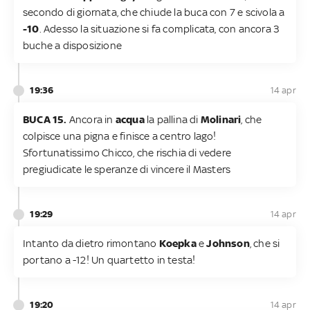
secondo di giornata, che chiude la buca con 7 e scivola a
-10
. Adesso la situazione si fa complicata, con ancora 3
buche a disposizione
19:36
14 apr
BUCA 15.
Ancora in
acqua
la pallina di
Molinari
, che
colpisce una pigna e finisce a centro lago!
Sfortunatissimo Chicco, che rischia di vedere
pregiudicate le speranze di vincere il Masters
19:29
14 apr
Intanto da dietro rimontano
Koepka
e
Johnson
, che si
portano a -12! Un quartetto in testa!
19:20
14 apr