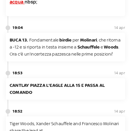
acqua
nbsp;
19:04
14 apr
BUCA 13.
Fondamentale
birdie
per
Molinari
, che ritorna
a -12 e si riporta in testa insieme a
Schauffele
e
Woods
.
Ora c'è un'incertezza pazzesca nelle prime posizioni!
18:53
14 apr
CANTLAY PIAZZA L'EAGLE ALLA 15 E PASSA AL
COMANDO
18:52
14 apr
Tiger Woods, Xander Schauffele and Francesco Molinari
share the lead at