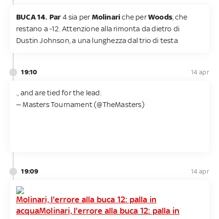
BUCA 14.
Par
4 sia per
Molinari
che per
Woods
, che
restano a -12. Attenzione alla rimonta da dietro di
Dustin Johnson, a una lunghezza dal trio di testa
19:10
14 apr
.
,
and
are tied for the lead.
— Masters Tournament (@TheMasters)
19:09
14 apr
Molinari, l'errore alla buca 12: palla in
acqua
Molinari, l'errore alla buca 12: palla in