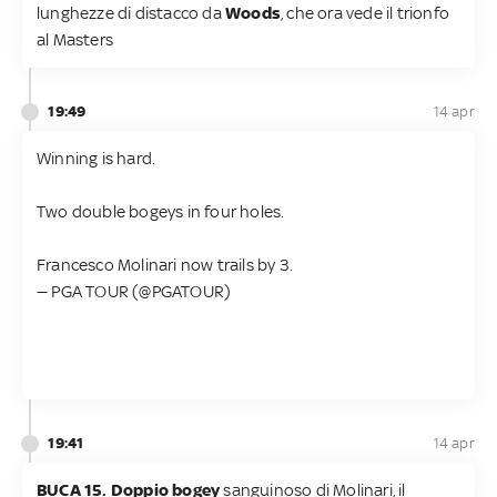
lunghezze di distacco da
Woods
, che ora vede il trionfo
al Masters
19:49
14 apr
Winning is hard.
Two double bogeys in four holes.
Francesco Molinari now trails by 3.
— PGA TOUR (@PGATOUR)
19:41
14 apr
BUCA 15.
Doppio bogey
sanguinoso di Molinari, il