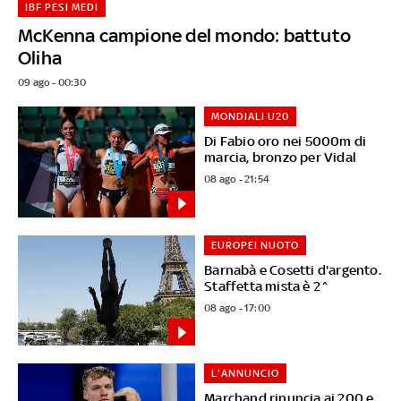
IBF PESI MEDI
McKenna campione del mondo: battuto
Oliha
09 ago - 00:30
MONDIALI U20
Di Fabio oro nei 5000m di
marcia, bronzo per Vidal
08 ago - 21:54
EUROPEI NUOTO
Barnabà e Cosetti d'argento.
Staffetta mista è 2^
08 ago - 17:00
L'ANNUNCIO
Marchand rinuncia ai 200 e