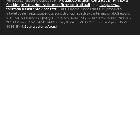
Per il consumatore clicca qui per i
Moduli, Condizioni contrattuali
,
Privacy &
Cookies
,
informazioni sulle modifiche contrattuali
o per
trasparenza
tariffaria
,
assistenza
e
contatti
. Tutti i marchi Sky e i diritti di proprietà
intellettuale in essi contenuti, sono di proprietà di Sky international AG e sono
utilizzati su licenza. Copyright 2026 Sky Italia - Sky Italia Srl Via Monte Penice, 7 -
20138 Milano P.IVA 04619241005. SkyTG24: ISSN 3035-1537 e SkySport: ISSN
3035-1545.
Segnalazione Abusi