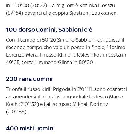
in 1'00"38 (28"22). La migliore è Katinka Hosszu
(57"64) davanti alla coppia Sjostrom-Laukkanen.
100 dorso uomini, Sabbioni c'è
Con il tempo di 50"26 Simone Sabbioni conquista il
secondo tempo che vale un posto in finale, 14esimo
Lorenzo Mora. Il russo Kliment Kolesnikov in testa in
49"25, terzo il romeno Glinta in 50"30.
200 rana uomini
Trionfa il russo Kirill Prigoda in 2'01"11, sono costretti
ad arrendersi il primatista mondiale tedesco Marco
Koch (2'01"52) e l'altro russo Mikhail Dorinov
(2'01"85).
400 misti uomini