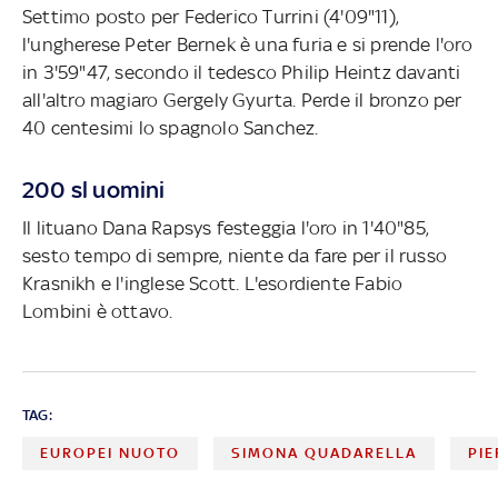
Settimo posto per Federico Turrini (4'09"11),
l'ungherese Peter Bernek è una furia e si prende l'oro
in 3'59"47, secondo il tedesco Philip Heintz davanti
all'altro magiaro Gergely Gyurta. Perde il bronzo per
40 centesimi lo spagnolo Sanchez.
200 sl uomini
Il lituano Dana Rapsys festeggia l'oro in 1'40"85,
sesto tempo di sempre, niente da fare per il russo
Krasnikh e l'inglese Scott. L'esordiente Fabio
Lombini è ottavo.
TAG:
EUROPEI NUOTO
SIMONA QUADARELLA
PI