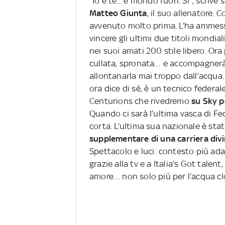
"Io e te... e mondo fuori. Sì", scriv
Matteo Giunta
, il suo allenatore. 
avvenuto molto prima. L’ha ammess
vincere gli ultimi due titoli mondia
nei suoi amati 200 stile libero. Ora 
cullata, spronata… e accompagnerà
allontanarla mai troppo dall’acqua
ora dice di sé, è un tecnico federal
Centurions che rivedremo
su Sky pe
Quando ci sarà l’ultima vasca di Fed
corta. L’ultima sua nazionale è sta
supplementare di una carriera divin
Spettacolo e luci: contesto più adatt
grazie alla tv e a Italia’s Got talen
amore… non solo più per l’acqua cl