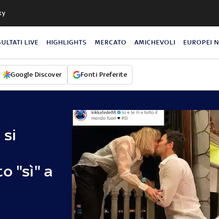
ky
SULTATI LIVE
HIGHLIGHTS
MERCATO
AMICHEVOLI
EUROPEI 
Google Discover
Fonti Preferite
 si
o "sì" a