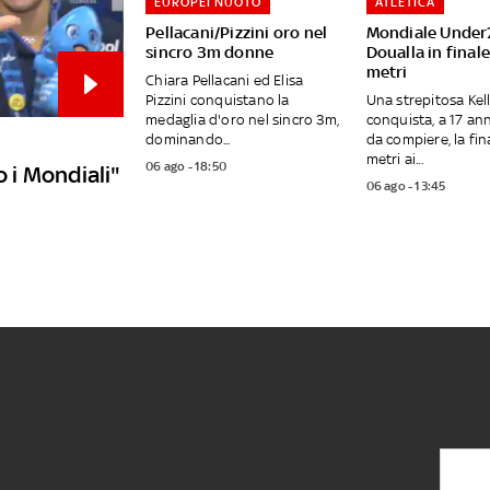
EUROPEI NUOTO
ATLETICA
Pellacani/Pizzini oro nel
Mondiale Under
sincro 3m donne
Doualla in final
metri
Chiara Pellacani ed Elisa
Pizzini conquistano la
Una strepitosa Kel
medaglia d'oro nel sincro 3m,
conquista, a 17 an
dominando...
da compiere, la fin
metri ai...
06 ago - 18:50
o i Mondiali"
06 ago - 13:45