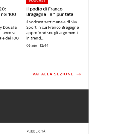
VODCAST
20:
Il podio di Franco
e nei 100
Bragagna - 8^ puntata
Il vodcast settimanale di Sky
ly Doualla
Sport in cui Franco Bragagna
ni ancora
approfondisce gli argomenti
ale dei 100
in trend,...
06 ago - 12:44
VAI ALLA SEZIONE
PUBBLICITÀ